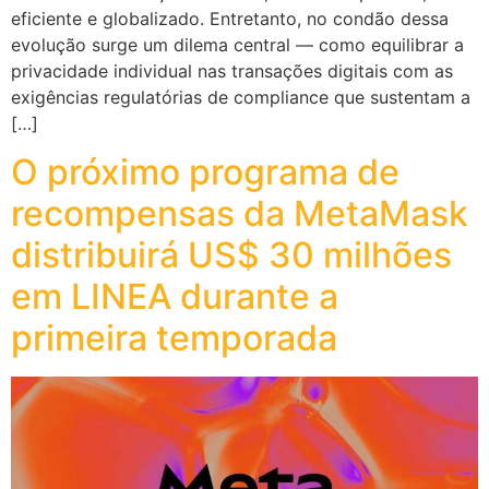
eficiente e globalizado. Entretanto, no condão dessa
evolução surge um dilema central — como equilibrar a
privacidade individual nas transações digitais com as
exigências regulatórias de compliance que sustentam a
[…]
O próximo programa de
recompensas da MetaMask
distribuirá US$ 30 milhões
em LINEA durante a
primeira temporada