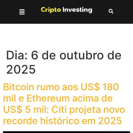
Dia:
6 de outubro de
2025
Bitcoin rumo aos US$ 180
mil e Ethereum acima de
US$ 5 mil: Citi projeta novo
recorde histórico em 2025