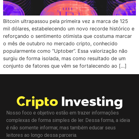
Bitcoin ultrapassou pela primeira vez a marca de 125
mil dólares, estabelecendo um novo recorde histórico e
reforçando o sentimento otimista que costuma marcar
o mês de outubro no mercado cripto, conhecido
popularmente como “Uptober”. Essa valorização não
surgiu de forma isolada, mas como resultado de um
conjunto de fatores que vêm se fortalecendo ao […]
Nosso foco e objetivo estão em trazer informações
complexas de forma simples de ler. Dessa forma, a ideia
é não somente informar, mas também educar seus
leitores ao longo dessa parceria.