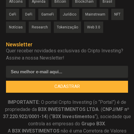
Altcoins
Aprenda
Bitcoin
Blockchain
Brasil
CeFi
DeFi
GameFi
Jurídico
Mainstream
NFT
Notícias
Research
Tokenização
Web 3.0
Newsletter
Quer receber novidades exclusivas do Cripto Investing?
Assine a nossa Newsletter!
CADASTRAR
IMPORTANTE:
O portal Cripto Investing (o “Portal”) é de
propriedade da
B3X INVESTIMENTOS LTDA
. (
CNPJ/MF nº
37.220.922/0001-14
) (“
B3X Investimentos
“), sociedade que
controla as empresas do
Grupo B3X
.
A
B3X
INVESTIMENTOS
não é uma Corretora de Valores