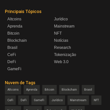
Principais Tópicos
Altcoins
Jurídico
Aprenda
Mainstream
Bitcoin
NFT
Blockchain
Notícias
Brasil
Research
CeFi
Tokenização
DeFi
Web 3.0
GameFi
Nuvem de Tags
Altcoins
Aprenda
Bitcoin
Blockchain
Brasil
CeFi
DeFi
GameFi
Jurídico
Mainstream
NFT