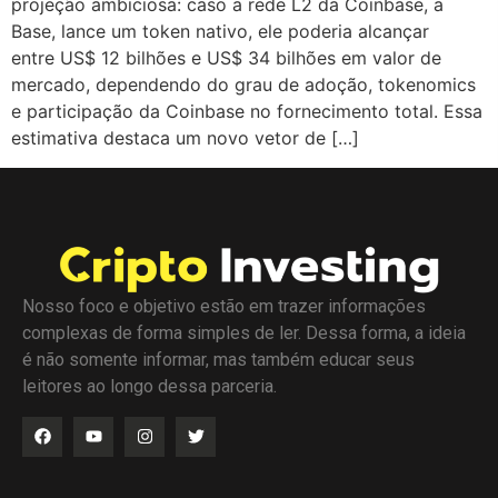
projeção ambiciosa: caso a rede L2 da Coinbase, a
Base, lance um token nativo, ele poderia alcançar
entre US$ 12 bilhões e US$ 34 bilhões em valor de
mercado, dependendo do grau de adoção, tokenomics
e participação da Coinbase no fornecimento total. Essa
estimativa destaca um novo vetor de […]
Nosso foco e objetivo estão em trazer informações
complexas de forma simples de ler. Dessa forma, a ideia
é não somente informar, mas também educar seus
leitores ao longo dessa parceria.