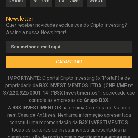
Notícias
Research
Tokenização
Web 3.0
Newsletter
Quer receber novidades exclusivas do Cripto Investing?
Assine a nossa Newsletter!
CADASTRAR
IMPORTANTE:
O portal Cripto Investing (o “Portal”) é de
propriedade da
B3X INVESTIMENTOS LTDA
. (
CNPJ/MF nº
37.220.922/0001-14
) (“
B3X Investimentos
“), sociedade que
controla as empresas do
Grupo B3X
.
A
B3X
INVESTIMENTOS
não é uma Corretora de Valores
nem Casa de Análises. Nenhuma informação apresentada
constitui uma recomendação da
B3X INVESTIMENTOS
,
todas as carteiras de investimentos apresentadas na
plataforma são de profissionais certificados e empresas