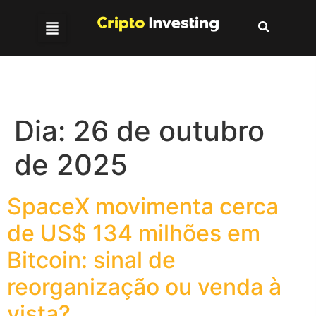
Dia:
26 de outubro
de 2025
SpaceX movimenta cerca
de US$ 134 milhões em
Bitcoin: sinal de
reorganização ou venda à
vista?