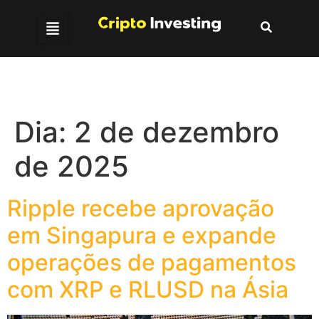
Dia:
2 de dezembro
de 2025
Ripple recebe aprovação
em Singapura e expande
operações de pagamentos
com XRP e RLUSD na Ásia