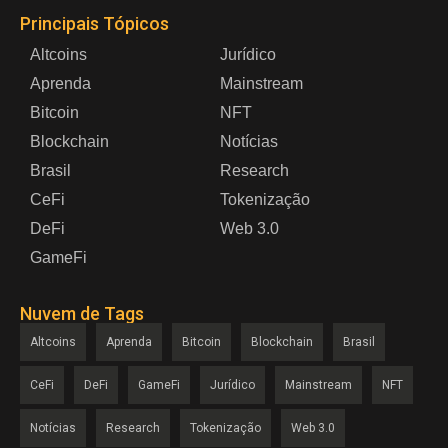
Principais Tópicos
Altcoins
Jurídico
Aprenda
Mainstream
Bitcoin
NFT
Blockchain
Notícias
Brasil
Research
CeFi
Tokenização
DeFi
Web 3.0
GameFi
Nuvem de Tags
Altcoins
Aprenda
Bitcoin
Blockchain
Brasil
CeFi
DeFi
GameFi
Jurídico
Mainstream
NFT
Notícias
Research
Tokenização
Web 3.0