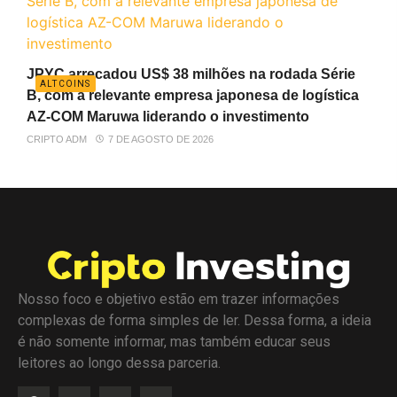
JPYC arrecadou US$ 38 milhões na rodada Série
ALTCOINS
B, com a relevante empresa japonesa de logística
AZ-COM Maruwa liderando o investimento
CRIPTO ADM
7 DE AGOSTO DE 2026
Nosso foco e objetivo estão em trazer informações
complexas de forma simples de ler. Dessa forma, a ideia
é não somente informar, mas também educar seus
leitores ao longo dessa parceria.