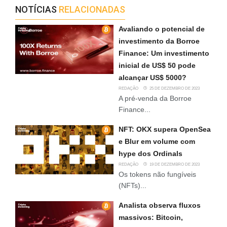
NOTÍCIAS
RELACIONADAS
Avaliando o potencial de
investimento da Borroe
Finance: Um investimento
inicial de US$ 50 pode
alcançar US$ 5000?
REDAÇÃO
25 DE DEZEMBRO DE 2023
A pré-venda da Borroe
Finance...
NFT: OKX supera OpenSea
e Blur em volume com
hype dos Ordinals
REDAÇÃO
19 DE DEZEMBRO DE 2023
Os tokens não fungíveis
(NFTs)...
Analista observa fluxos
massivos: Bitcoin,