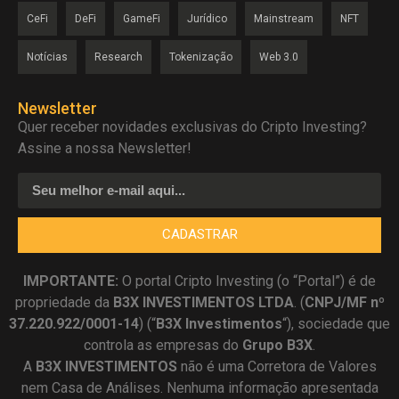
CeFi
DeFi
GameFi
Jurídico
Mainstream
NFT
Notícias
Research
Tokenização
Web 3.0
Newsletter
Quer receber novidades exclusivas do Cripto Investing?
Assine a nossa Newsletter!
CADASTRAR
IMPORTANTE:
O portal Cripto Investing (o “Portal”) é de
propriedade da
B3X INVESTIMENTOS LTDA
. (
CNPJ/MF nº
37.220.922/0001-14
) (“
B3X Investimentos
“), sociedade que
controla as empresas do
Grupo B3X
.
A
B3X
INVESTIMENTOS
não é uma Corretora de Valores
nem Casa de Análises. Nenhuma informação apresentada