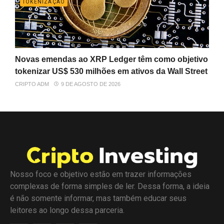
TOKENIZAÇÃO
Novas emendas ao XRP Ledger têm como objetivo
tokenizar US$ 530 milhões em ativos da Wall Street
CRIPTO ADM
9 DE AGOSTO DE 2026
Nosso foco e objetivo estão em trazer informações
complexas de forma simples de ler. Dessa forma, a ideia
é não somente informar, mas também educar seus
leitores ao longo dessa parceria.