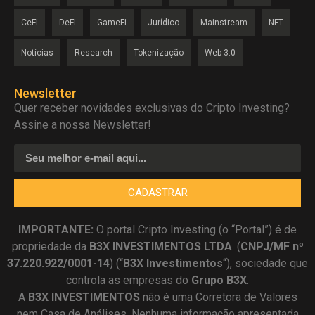
CeFi
DeFi
GameFi
Jurídico
Mainstream
NFT
Notícias
Research
Tokenização
Web 3.0
Newsletter
Quer receber novidades exclusivas do Cripto Investing?
Assine a nossa Newsletter!
CADASTRAR
IMPORTANTE:
O portal Cripto Investing (o “Portal”) é de
propriedade da
B3X INVESTIMENTOS LTDA
. (
CNPJ/MF nº
37.220.922/0001-14
) (“
B3X Investimentos
“), sociedade que
controla as empresas do
Grupo B3X
.
A
B3X
INVESTIMENTOS
não é uma Corretora de Valores
nem Casa de Análises. Nenhuma informação apresentada