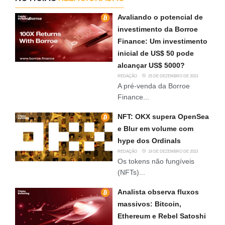
Avaliando o potencial de
investimento da Borroe
Finance: Um investimento
inicial de US$ 50 pode
alcançar US$ 5000?
REDAÇÃO
25 DE DEZEMBRO DE 2023
A pré-venda da Borroe
Finance...
NFT: OKX supera OpenSea
e Blur em volume com
hype dos Ordinals
REDAÇÃO
19 DE DEZEMBRO DE 2023
Os tokens não fungíveis
(NFTs)...
Analista observa fluxos
massivos: Bitcoin,
Ethereum e Rebel Satoshi