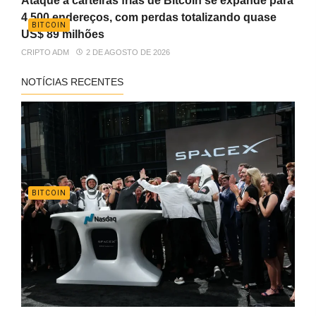
Ataque a carteiras frias de Bitcoin se expande para
4.500 endereços, com perdas totalizando quase
BITCOIN
US$ 89 milhões
CRIPTO ADM
2 DE AGOSTO DE 2026
NOTÍCIAS RECENTES
BITCOIN