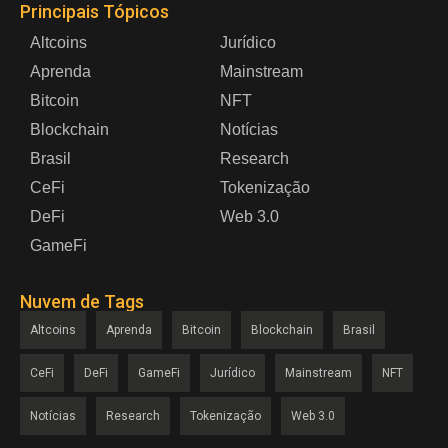
Principais Tópicos
Altcoins
Jurídico
Aprenda
Mainstream
Bitcoin
NFT
Blockchain
Notícias
Brasil
Research
CeFi
Tokenização
DeFi
Web 3.0
GameFi
Nuvem de Tags
Altcoins
Aprenda
Bitcoin
Blockchain
Brasil
CeFi
DeFi
GameFi
Jurídico
Mainstream
NFT
Notícias
Research
Tokenização
Web 3.0