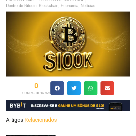
Dentro de
Bitcoin
,
Blockchain
,
Economia
,
Notícias
0
COMPARTILHARAM
Artigos
Relacionados