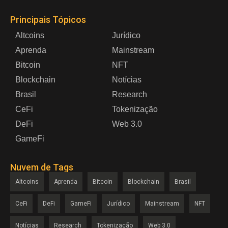
Principais Tópicos
Altcoins
Jurídico
Aprenda
Mainstream
Bitcoin
NFT
Blockchain
Notícias
Brasil
Research
CeFi
Tokenização
DeFi
Web 3.0
GameFi
Nuvem de Tags
Altcoins
Aprenda
Bitcoin
Blockchain
Brasil
CeFi
DeFi
GameFi
Jurídico
Mainstream
NFT
Notícias
Research
Tokenização
Web 3.0