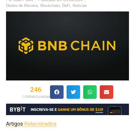
Dentro de
Altcoins
,
Blockchain
,
DeFi
,
Notícias
246
COMPARTILHARAM
Artigos
Relacionados