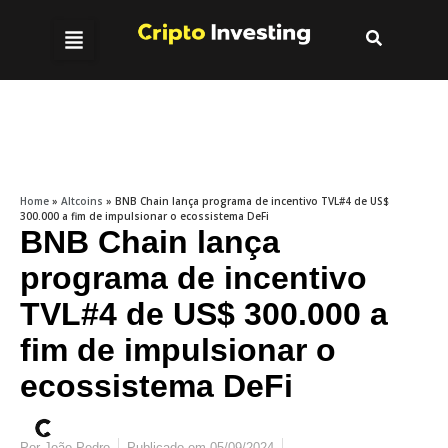
Home
»
Altcoins
»
BNB Chain lança programa de incentivo TVL#4 de US$
300.000 a fim de impulsionar o ecossistema DeFi
BNB Chain lança
programa de incentivo
TVL#4 de US$ 300.000 a
fim de impulsionar o
ecossistema DeFi
Por
João Pedro
Publicado em
05/09/2024