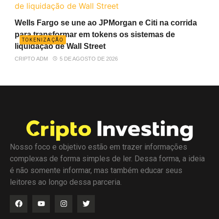
Wells Fargo se une ao JPMorgan e Citi na corrida
para transformar em tokens os sistemas de
TOKENIZAÇÃO
liquidação de Wall Street
CRIPTO ADM
5 DE AGOSTO DE 2026
Nosso foco e objetivo estão em trazer informações
complexas de forma simples de ler. Dessa forma, a ideia
é não somente informar, mas também educar seus
leitores ao longo dessa parceria.