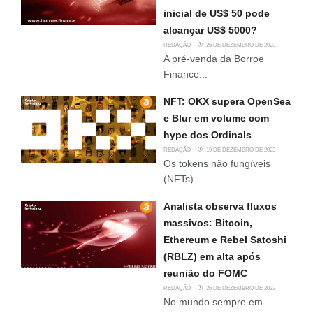
inicial de US$ 50 pode
alcançar US$ 5000?
REDAÇÃO
25 DE DEZEMBRO DE 2023
A pré-venda da Borroe
Finance...
NFT: OKX supera OpenSea
e Blur em volume com
hype dos Ordinals
REDAÇÃO
19 DE DEZEMBRO DE 2023
Os tokens não fungíveis
(NFTs)...
Analista observa fluxos
massivos: Bitcoin,
Ethereum e Rebel Satoshi
(RBLZ) em alta após
reunião do FOMC
REDAÇÃO
26 DE DEZEMBRO DE 2023
No mundo sempre em