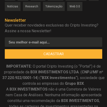
Notícias
Research
Tokenização
Web 3.0
Newsletter
Quer receber novidades exclusivas do Cripto Investing?
Assine a nossa Newsletter!
CADASTRAR
IMPORTANTE:
O portal Cripto Investing (o “Portal”) é de
propriedade da
B3X INVESTIMENTOS LTDA
. (
CNPJ/MF nº
37.220.922/0001-14
) (“
B3X Investimentos
“), sociedade que
controla as empresas do
Grupo B3X
.
A
B3X
INVESTIMENTOS
não é uma Corretora de Valores
nem Casa de Análises. Nenhuma informação apresentada
constitui uma recomendação da
B3X INVESTIMENTOS
,
todas as carteiras de investimentos apresentadas na