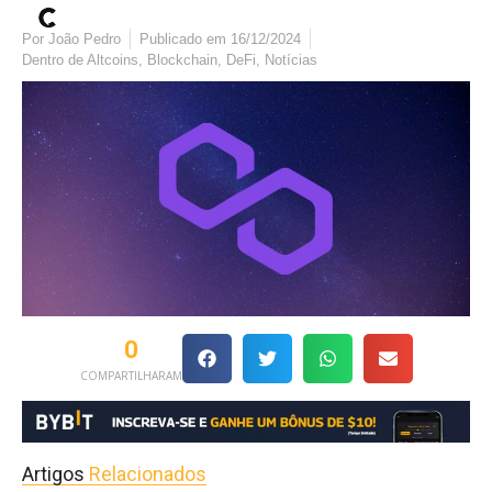
Por
João Pedro
Publicado em
16/12/2024
Dentro de
Altcoins
,
Blockchain
,
DeFi
,
Notícias
0
COMPARTILHARAM
Artigos
Relacionados