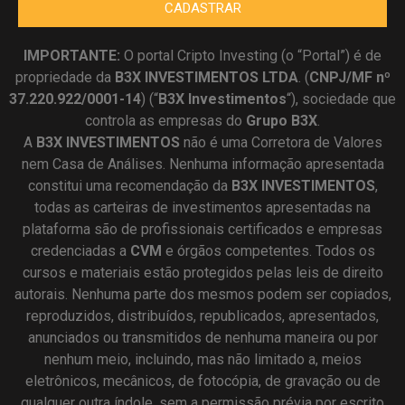
CADASTRAR
IMPORTANTE:
O portal Cripto Investing (o “Portal”) é de
propriedade da
B3X INVESTIMENTOS LTDA
. (
CNPJ/MF nº
37.220.922/0001-14
) (“
B3X Investimentos
“), sociedade que
controla as empresas do
Grupo B3X
.
A
B3X
INVESTIMENTOS
não é uma Corretora de Valores
nem Casa de Análises. Nenhuma informação apresentada
constitui uma recomendação da
B3X INVESTIMENTOS
,
todas as carteiras de investimentos apresentadas na
plataforma são de profissionais certificados e empresas
credenciadas a
CVM
e órgãos competentes. Todos os
cursos e materiais estão protegidos pelas leis de direito
autorais. Nenhuma parte dos mesmos podem ser copiados,
reproduzidos, distribuídos, republicados, apresentados,
anunciados ou transmitidos de nenhuma maneira ou por
nenhum meio, incluindo, mas não limitado a, meios
eletrônicos, mecânicos, de fotocópia, de gravação ou de
qualquer outra índole, sem a permissão prévia por escrito