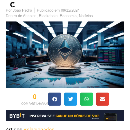
Por
João Pedro
Publicado em
09/12/2024
Dentro de
Altcoins
,
Blockchain
,
Economia
,
Notícias
0
COMPARTILHARAM
Artigos
Relacionados