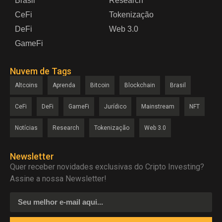
Brasil
Research
CeFi
Tokenização
DeFi
Web 3.0
GameFi
Nuvem de Tags
Altcoins
Aprenda
Bitcoin
Blockchain
Brasil
CeFi
DeFi
GameFi
Jurídico
Mainstream
NFT
Notícias
Research
Tokenização
Web 3.0
Newsletter
Quer receber novidades exclusivas do Cripto Investing?
Assine a nossa Newsletter!