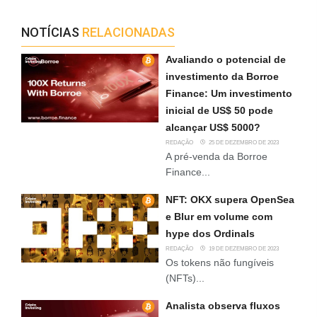
NOTÍCIAS
RELACIONADAS
Avaliando o potencial de
investimento da Borroe
Finance: Um investimento
inicial de US$ 50 pode
alcançar US$ 5000?
REDAÇÃO
25 DE DEZEMBRO DE 2023
A pré-venda da Borroe
Finance...
NFT: OKX supera OpenSea
e Blur em volume com
hype dos Ordinals
REDAÇÃO
19 DE DEZEMBRO DE 2023
Os tokens não fungíveis
(NFTs)...
Analista observa fluxos