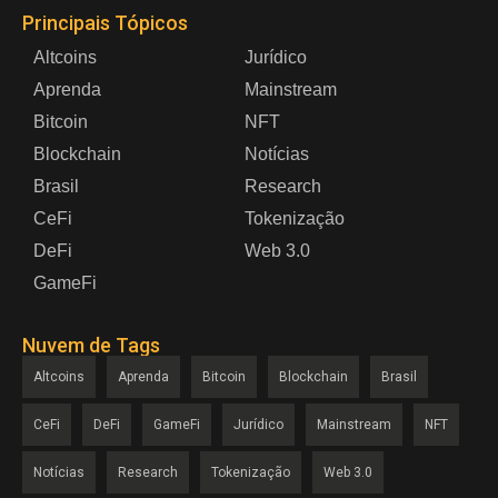
Principais Tópicos
Altcoins
Jurídico
Aprenda
Mainstream
Bitcoin
NFT
Blockchain
Notícias
Brasil
Research
CeFi
Tokenização
DeFi
Web 3.0
GameFi
Nuvem de Tags
Altcoins
Aprenda
Bitcoin
Blockchain
Brasil
CeFi
DeFi
GameFi
Jurídico
Mainstream
NFT
Notícias
Research
Tokenização
Web 3.0