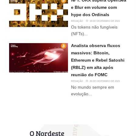
NFT: OKX supera OpenSea
e Blur em volume com
hype dos Ordinals
REDAÇÃO
19 DE DEZEMBRO DE 2023
Os tokens não fungíveis
(NFTs)...
Analista observa fluxos
massivos: Bitcoin,
Ethereum e Rebel Satoshi
(RBLZ) em alta após
reunião do FOMC
REDAÇÃO
26 DE DEZEMBRO DE 2023
No mundo sempre em
evolução...