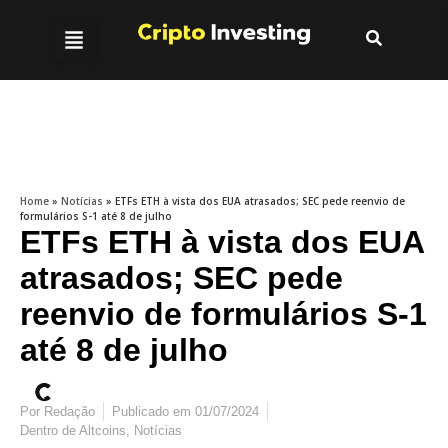
Home
»
Notícias
»
ETFs ETH à vista dos EUA atrasados; SEC pede reenvio de
formulários S-1 até 8 de julho
ETFs ETH à vista dos EUA
atrasados; SEC pede
reenvio de formulários S-1
até 8 de julho
Por
Redação
Publicado em
01/07/2024
Dentro de
Altcoins
,
Notícias