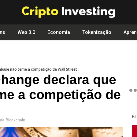
ins
Web 3.0
Economia
Tokenização
Apren
nbase não teme a competição de Wall Street
change declara que
me a competição de
BI
 de
Blockchain