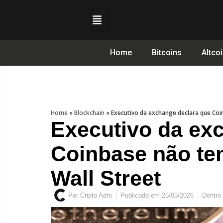
Home
Bitcoins
Altco
Home
»
Blockchain
»
Executivo da exchange declara que Coi
Executivo da ex
Coinbase não te
Wall Street
Por
Cripto Adm
Publicado em
25/05/2026
Dentro