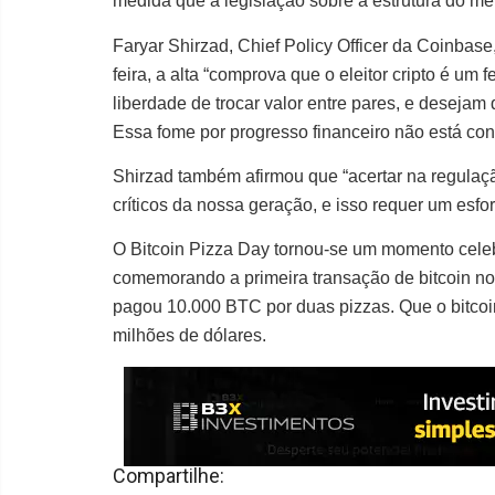
medida que a legislação sobre a estrutura do 
Faryar Shirzad, Chief Policy Officer da Coinbase
feira, a alta “comprova que o eleitor cripto é 
liberdade de trocar valor entre pares, e desejam
Essa fome por progresso financeiro não está co
Shirzad também afirmou que “acertar na regulaç
críticos da nossa geração, e isso requer um esf
O Bitcoin Pizza Day tornou-se um momento celeb
comemorando a primeira transação de bitcoin n
pagou 10.000 BTC por duas pizzas. Que o bitcoi
milhões de dólares.
Compartilhe: