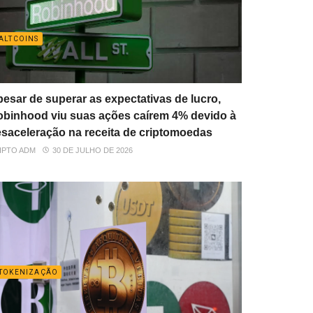
ALTCOINS
esar de superar as expectativas de lucro,
binhood viu suas ações caírem 4% devido à
saceleração na receita de criptomoedas
IPTO ADM
30 DE JULHO DE 2026
TOKENIZAÇÃO