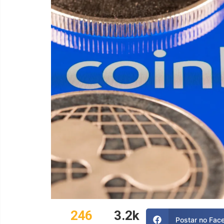
246
3.2
k
Postar no Fac