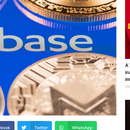
A 
in
im
CR
ebook
Twitter
WhatsApp