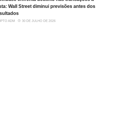
sta: Wall Street diminui previsões antes dos
sultados
IPTO ADM
30 DE JULHO DE 2026