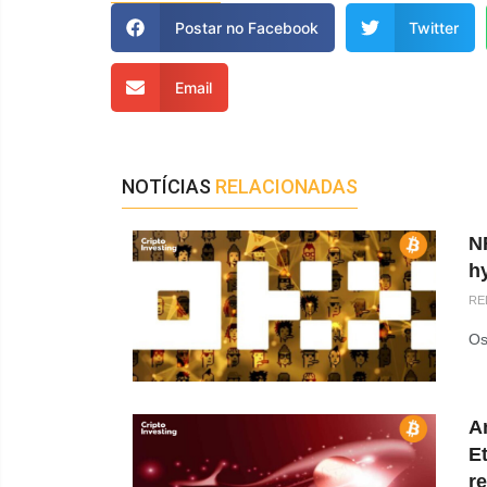
Postar no Facebook
Twitter
Email
NOTÍCIAS
RELACIONADAS
N
h
RE
Os
An
E
r