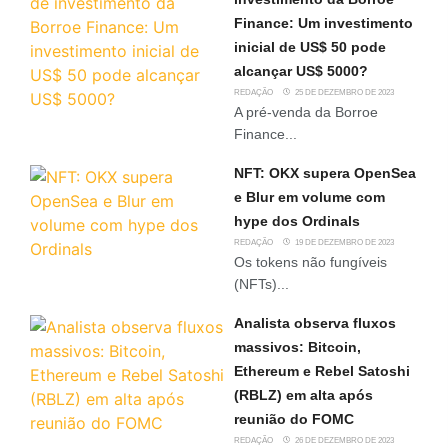
Finance: Um investimento
inicial de US$ 50 pode
alcançar US$ 5000?
REDAÇÃO
25 DE DEZEMBRO DE 2023
A pré-venda da Borroe
Finance...
NFT: OKX supera OpenSea
e Blur em volume com
hype dos Ordinals
REDAÇÃO
19 DE DEZEMBRO DE 2023
Os tokens não fungíveis
(NFTs)...
Analista observa fluxos
massivos: Bitcoin,
Ethereum e Rebel Satoshi
(RBLZ) em alta após
reunião do FOMC
REDAÇÃO
26 DE DEZEMBRO DE 2023