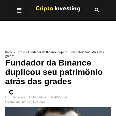
Home
»
Bitcoin
»
Fundador da Binance duplicou seu patrimônio atrás das
grades
Fundador da Binance
duplicou seu patrimônio
atrás das grades
Por
Redação
Publicado em
18/06/2024
Dentro de
Bitcoin
,
Notícias