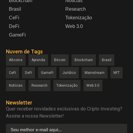
Blockchain
Notícias
Brasil
Research
CeFi
Tokenização
DeFi
Web 3.0
GameFi
Nuvem de Tags
Altcoins
Aprenda
Bitcoin
Blockchain
Brasil
CeFi
DeFi
GameFi
Jurídico
Mainstream
NFT
Notícias
Research
Tokenização
Web 3.0
Newsletter
Quer receber novidades exclusivas do Cripto Investing?
Assine a nossa Newsletter!