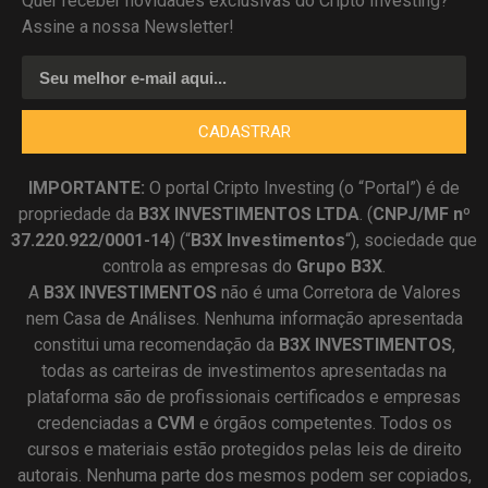
Quer receber novidades exclusivas do Cripto Investing?
Assine a nossa Newsletter!
CADASTRAR
IMPORTANTE:
O portal Cripto Investing (o “Portal”) é de
propriedade da
B3X INVESTIMENTOS LTDA
. (
CNPJ/MF nº
37.220.922/0001-14
) (“
B3X Investimentos
“), sociedade que
controla as empresas do
Grupo B3X
.
A
B3X
INVESTIMENTOS
não é uma Corretora de Valores
nem Casa de Análises. Nenhuma informação apresentada
constitui uma recomendação da
B3X INVESTIMENTOS
,
todas as carteiras de investimentos apresentadas na
plataforma são de profissionais certificados e empresas
credenciadas a
CVM
e órgãos competentes. Todos os
cursos e materiais estão protegidos pelas leis de direito
autorais. Nenhuma parte dos mesmos podem ser copiados,