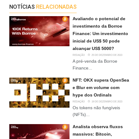
NOTÍCIAS
RELACIONADAS
Avaliando o potencial de
investimento da Borroe
Finance: Um investimento
inicial de US$ 50 pode
alcançar US$ 5000?
REDAÇÃO
25 DE DEZEMBRO DE 2023
A pré-venda da Borroe
Finance...
NFT: OKX supera OpenSea
e Blur em volume com
hype dos Ordinals
REDAÇÃO
19 DE DEZEMBRO DE 2023
Os tokens não fungíveis
(NFTs)...
Analista observa fluxos
massivos: Bitcoin,