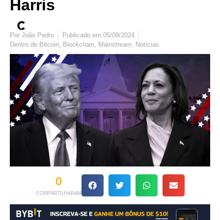
Harris
Por
João Pedro
Publicado em
05/09/2024
Dentro de
Bitcoin
,
Blockchain
,
Mainstream
,
Notícias
0
COMPARTILHARAM