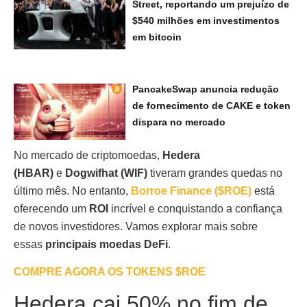
Street, reportando um prejuízo de
$540 milhões em investimentos
em bitcoin
PancakeSwap anuncia redução
de fornecimento de CAKE e token
dispara no mercado
No mercado de criptomoedas,
Hedera
(HBAR)
e
Dogwifhat (WIF)
tiveram grandes quedas no
último mês. No entanto,
Borroe Finance ($ROE)
está
oferecendo um
ROI
incrível e conquistando a confiança
de novos investidores. Vamos explorar mais sobre
essas
principais moedas DeFi
.
COMPRE AGORA OS TOKENS $ROE
Hedera cai 50% no fim de