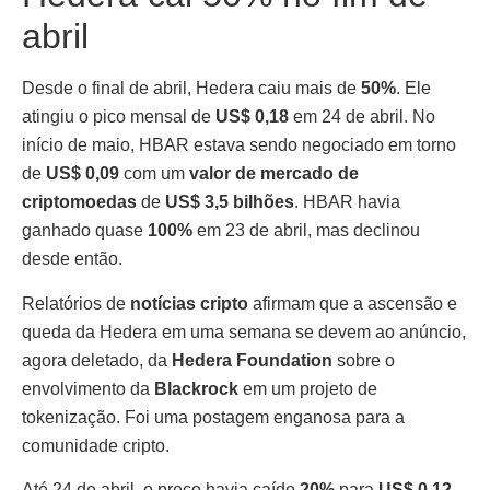
abril
Desde o final de abril, Hedera caiu mais de
50%
. Ele
atingiu o pico mensal de
US$ 0,18
em 24 de abril. No
início de maio, HBAR estava sendo negociado em torno
de
US$ 0,09
com um
valor de mercado de
criptomoedas
de
US$ 3,5 bilhões
. HBAR havia
ganhado quase
100%
em 23 de abril, mas declinou
desde então.
Relatórios de
notícias cripto
afirmam que a ascensão e
queda da Hedera em uma semana se devem ao anúncio,
agora deletado, da
Hedera Foundation
sobre o
envolvimento da
Blackrock
em um projeto de
tokenização. Foi uma postagem enganosa para a
comunidade cripto.
Até 24 de abril, o preço havia caído
20%
para
US$ 0,12
.