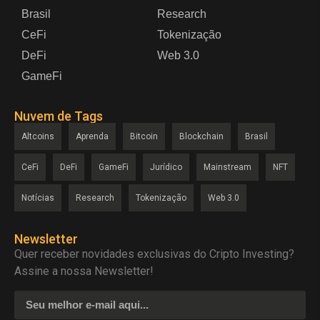
Brasil
Research
CeFi
Tokenização
DeFi
Web 3.0
GameFi
Nuvem de Tags
Altcoins
Aprenda
Bitcoin
Blockchain
Brasil
CeFi
DeFi
GameFi
Jurídico
Mainstream
NFT
Notícias
Research
Tokenização
Web 3.0
Newsletter
Quer receber novidades exclusivas do Cripto Investing?
Assine a nossa Newsletter!