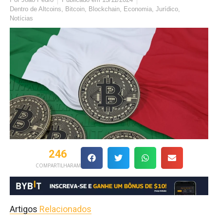
Dentro de
Altcoins
,
Bitcoin
,
Blockchain
,
Economia
,
Jurídico
,
Notícias
246
COMPARTILHARAM
Artigos
Relacionados