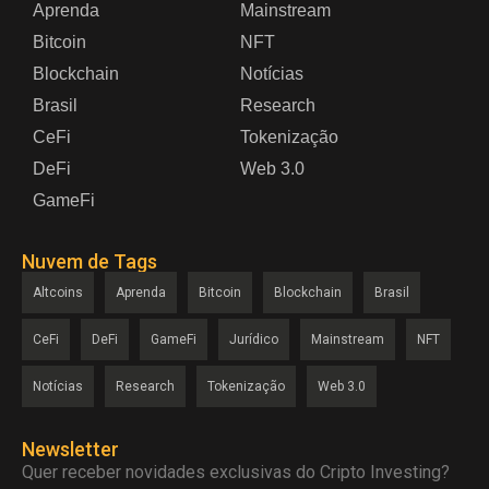
Aprenda
Mainstream
Bitcoin
NFT
Blockchain
Notícias
Brasil
Research
CeFi
Tokenização
DeFi
Web 3.0
GameFi
Nuvem de Tags
Altcoins
Aprenda
Bitcoin
Blockchain
Brasil
CeFi
DeFi
GameFi
Jurídico
Mainstream
NFT
Notícias
Research
Tokenização
Web 3.0
Newsletter
Quer receber novidades exclusivas do Cripto Investing?