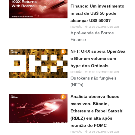
Finance: Um investimento
inicial de US$ 50 pode
alcançar US$ 5000?
REDAÇÃO
25 DE DEZEMBRO DE 2023
A pré-venda da Borroe
Finance...
NFT: OKX supera OpenSea
e Blur em volume com
hype dos Ordinals
REDAÇÃO
19 DE DEZEMBRO DE 2023
Os tokens não fungíveis
(NFTs)...
Analista observa fluxos
massivos: Bitcoin,
Ethereum e Rebel Satoshi
(RBLZ) em alta após
reunião do FOMC
REDAÇÃO
26 DE DEZEMBRO DE 2023