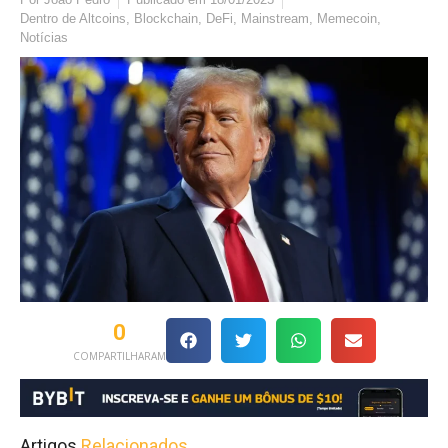
Dentro de
Altcoins
,
Blockchain
,
DeFi
,
Mainstream
,
Memecoin
,
Notícias
0
COMPARTILHARAM
Artigos
Relacionados