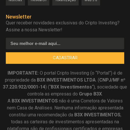
Notícias
Research
Tokenização
Web 3.0
Newsletter
Quer receber novidades exclusivas do Cripto Investing?
Assine a nossa Newsletter!
CADASTRAR
IMPORTANTE:
O portal Cripto Investing (o “Portal”) é de
propriedade da
B3X INVESTIMENTOS LTDA
. (
CNPJ/MF nº
37.220.922/0001-14
) (“
B3X Investimentos
“), sociedade que
controla as empresas do
Grupo B3X
.
A
B3X
INVESTIMENTOS
não é uma Corretora de Valores
nem Casa de Análises. Nenhuma informação apresentada
constitui uma recomendação da
B3X INVESTIMENTOS
,
todas as carteiras de investimentos apresentadas na
plataforma são de profissionais certificados e empresas