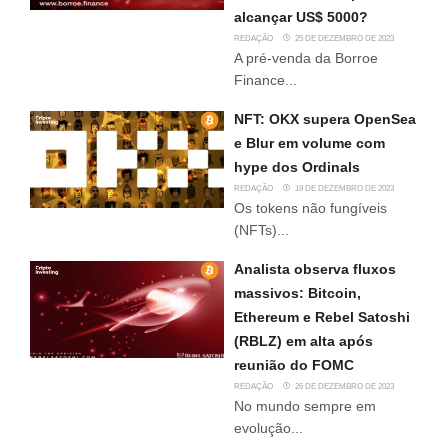
alcançar US$ 5000?
REDAÇÃO
25 DE DEZEMBRO DE 2023
A pré-venda da Borroe
Finance...
NFT: OKX supera OpenSea
e Blur em volume com
hype dos Ordinals
REDAÇÃO
19 DE DEZEMBRO DE 2023
Os tokens não fungíveis
(NFTs)...
Analista observa fluxos
massivos: Bitcoin,
Ethereum e Rebel Satoshi
(RBLZ) em alta após
reunião do FOMC
REDAÇÃO
26 DE DEZEMBRO DE 2023
No mundo sempre em
evolução...