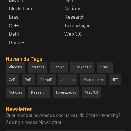
Bitcoin
NFT
Blockchain
Notícias
Brasil
Research
CeFi
Tokenização
DeFi
Web 3.0
GameFi
Nuvem de Tags
Altcoins
Aprenda
Bitcoin
Blockchain
Brasil
CeFi
DeFi
GameFi
Jurídico
Mainstream
NFT
Notícias
Research
Tokenização
Web 3.0
Newsletter
Quer receber novidades exclusivas do Cripto Investing?
Assine a nossa Newsletter!