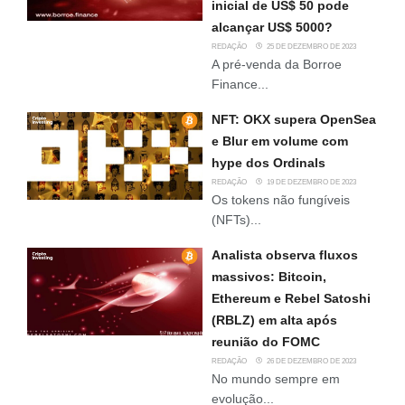
inicial de US$ 50 pode
alcançar US$ 5000?
REDAÇÃO
25 DE DEZEMBRO DE 2023
A pré-venda da Borroe
Finance...
NFT: OKX supera OpenSea
e Blur em volume com
hype dos Ordinals
REDAÇÃO
19 DE DEZEMBRO DE 2023
Os tokens não fungíveis
(NFTs)...
Analista observa fluxos
massivos: Bitcoin,
Ethereum e Rebel Satoshi
(RBLZ) em alta após
reunião do FOMC
REDAÇÃO
26 DE DEZEMBRO DE 2023
No mundo sempre em
evolução...