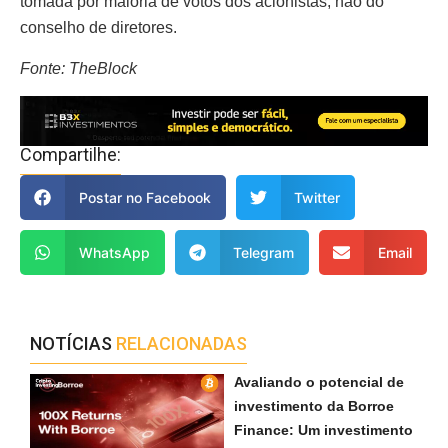
tomada por maioria de votos dos acionistas, não do
conselho de diretores.
Fonte: TheBlock
Compartilhe:
Postar no Facebook
Twitter
WhatsApp
Telegram
Email
NOTÍCIAS
RELACIONADAS
Avaliando o potencial de
investimento da Borroe
Finance: Um investimento