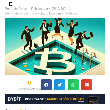
Por
João Pedro
Publicado em
25/10/2024
Dentro de
Bitcoin
,
Blockchain
,
Economia
,
Notícias
0
COMPARTILHARAM