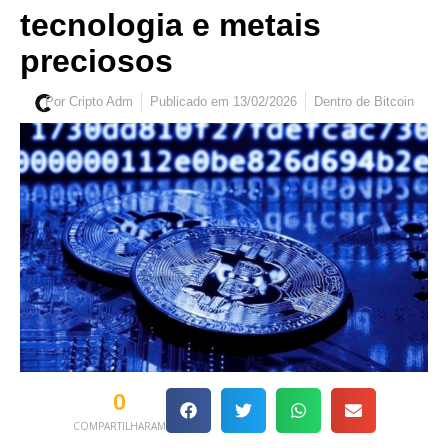
tecnologia e metais
preciosos
Por
Cripto Adm
Publicado em
13/02/2026
Dentro de
Bitcoin
0
COMPARTILHARAM