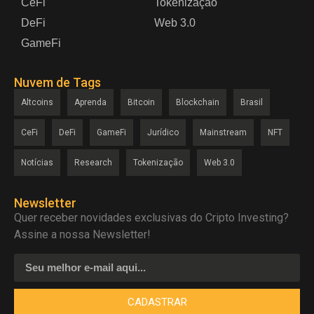
CeFi
Tokenização
DeFi
Web 3.0
GameFi
Nuvem de Tags
Altcoins
Aprenda
Bitcoin
Blockchain
Brasil
CeFi
DeFi
GameFi
Jurídico
Mainstream
NFT
Notícias
Research
Tokenização
Web 3.0
Newsletter
Quer receber novidades exclusivas do Cripto Investing?
Assine a nossa Newsletter!
CADASTRAR