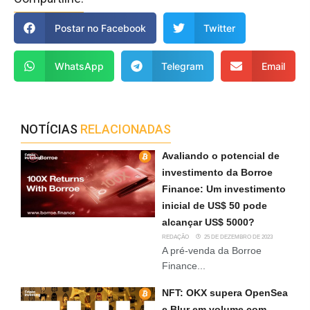
Postar no Facebook
Twitter
WhatsApp
Telegram
Email
NOTÍCIAS
RELACIONADAS
Avaliando o potencial de
investimento da Borroe
Finance: Um investimento
inicial de US$ 50 pode
alcançar US$ 5000?
REDAÇÃO
25 DE DEZEMBRO DE 2023
A pré-venda da Borroe
Finance...
NFT: OKX supera OpenSea
e Blur em volume com