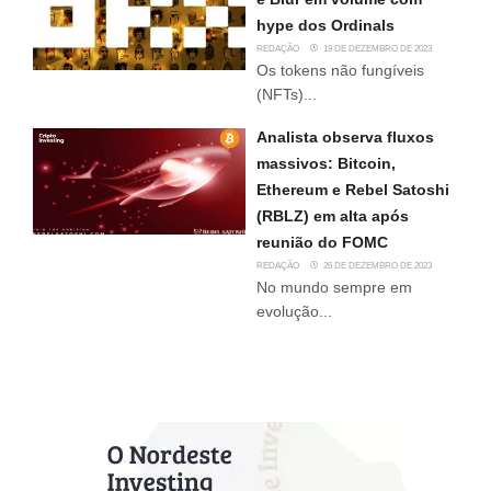
hype dos Ordinals
REDAÇÃO
19 DE DEZEMBRO DE 2023
Os tokens não fungíveis
(NFTs)...
Analista observa fluxos
massivos: Bitcoin,
Ethereum e Rebel Satoshi
(RBLZ) em alta após
reunião do FOMC
REDAÇÃO
26 DE DEZEMBRO DE 2023
No mundo sempre em
evolução...