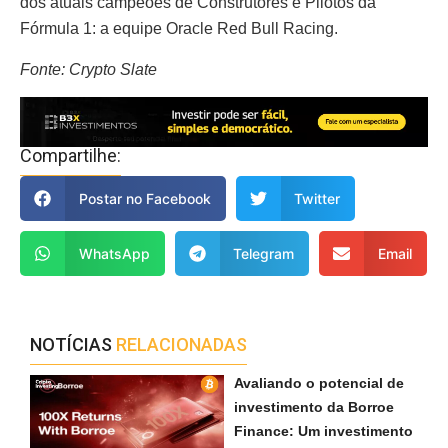
dos atuais campeões de Construtores e Pilotos da
Fórmula 1: a equipe Oracle Red Bull Racing.
Fonte: Crypto Slate
Compartilhe:
Postar no Facebook
Twitter
WhatsApp
Telegram
Email
NOTÍCIAS
RELACIONADAS
Avaliando o potencial de
investimento da Borroe
Finance: Um investimento