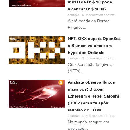
inicial de US$ 50 pode
alcançar US$ 5000?
REDAÇÃO
25 DE DEZEMBRO DE 2023
A pré-venda da Borroe
Finance...
NFT: OKX supera OpenSea
e Blur em volume com
hype dos Ordinals
REDAÇÃO
19 DE DEZEMBRO DE 2023
Os tokens não fungíveis
(NFTs)...
Analista observa fluxos
massivos: Bitcoin,
Ethereum e Rebel Satoshi
(RBLZ) em alta após
reunião do FOMC
REDAÇÃO
26 DE DEZEMBRO DE 2023
No mundo sempre em
evolução...