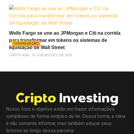
Wells Fargo se une ao JPMorgan e Citi na corrida
para transformar em tokens os sistemas de
TOKENIZAÇÃO
liquidação de Wall Street
CRIPTO ADM
5 DE AGOSTO DE 2026
Nosso foco e objetivo estão em trazer informações
complexas de forma simples de ler. Dessa forma, a ideia
é não somente informar, mas também educar seus
leitores ao longo dessa parceria.