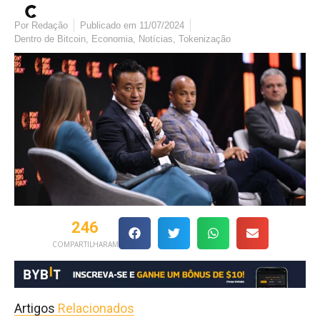
Por
Redação
Publicado em
11/07/2024
Dentro de
Bitcoin
,
Economia
,
Notícias
,
Tokenização
246
COMPARTILHARAM
Artigos
Relacionados