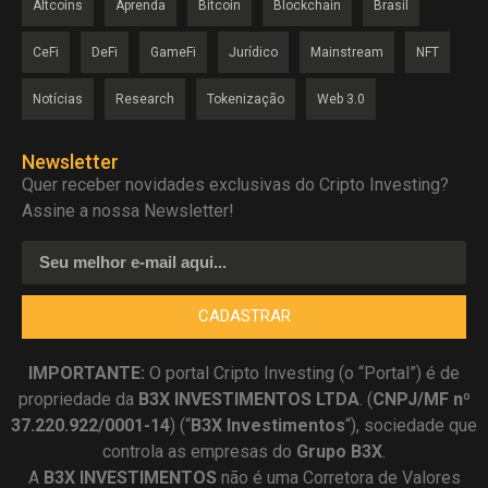
Altcoins
Aprenda
Bitcoin
Blockchain
Brasil
CeFi
DeFi
GameFi
Jurídico
Mainstream
NFT
Notícias
Research
Tokenização
Web 3.0
Newsletter
Quer receber novidades exclusivas do Cripto Investing?
Assine a nossa Newsletter!
CADASTRAR
IMPORTANTE:
O portal Cripto Investing (o “Portal”) é de
propriedade da
B3X INVESTIMENTOS LTDA
. (
CNPJ/MF nº
37.220.922/0001-14
) (“
B3X Investimentos
“), sociedade que
controla as empresas do
Grupo B3X
.
A
B3X
INVESTIMENTOS
não é uma Corretora de Valores