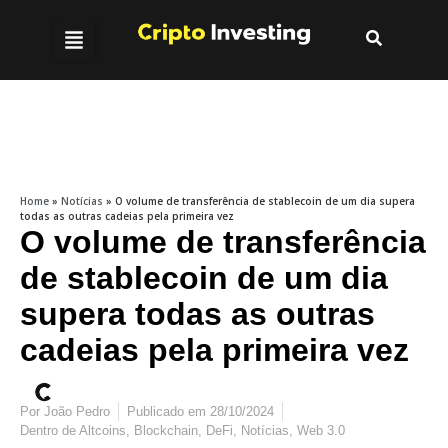
Home
»
Notícias
»
O volume de transferência de stablecoin de um dia supera
todas as outras cadeias pela primeira vez
O volume de transferência
de stablecoin de um dia
supera todas as outras
cadeias pela primeira vez
Por
João Pedro
Publicado em
28/10/2024
Dentro de
Altcoins
,
Blockchain
,
DeFi
,
Notícias
,
Web 3.0