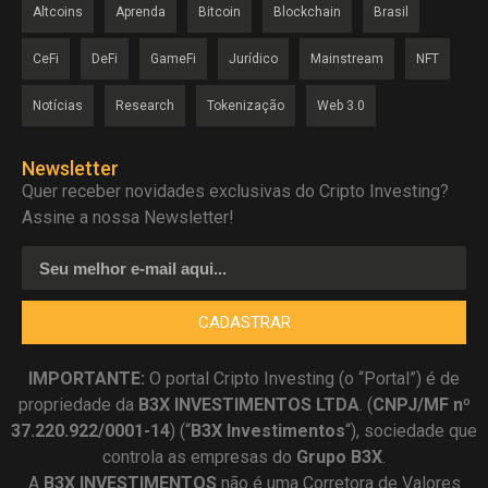
Altcoins
Aprenda
Bitcoin
Blockchain
Brasil
CeFi
DeFi
GameFi
Jurídico
Mainstream
NFT
Notícias
Research
Tokenização
Web 3.0
Newsletter
Quer receber novidades exclusivas do Cripto Investing?
Assine a nossa Newsletter!
CADASTRAR
IMPORTANTE:
O portal Cripto Investing (o “Portal”) é de
propriedade da
B3X INVESTIMENTOS LTDA
. (
CNPJ/MF nº
37.220.922/0001-14
) (“
B3X Investimentos
“), sociedade que
controla as empresas do
Grupo B3X
.
A
B3X
INVESTIMENTOS
não é uma Corretora de Valores