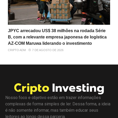
JPYC arrecadou US$ 38 milhões na rodada Série
B, com a relevante empresa japonesa de logística
AZ-COM Maruwa liderando o investimento
CRIPTO ADM
7 DE AGOSTO DE 2026
Nosso foco e objetivo estão em trazer informações
complexas de forma simples de ler. Dessa forma, a ideia
é não somente informar, mas também educar seus
leitores ao longo dessa parceria.