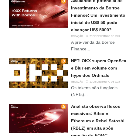
Avaliando o potencial de
investimento da Borroe
Finance: Um investimento
inicial de US$ 50 pode
alcançar US$ 5000?
REDAÇÃO
25 DE DEZEMBRO DE 2023
A pré-venda da Borroe
Finance...
NFT: OKX supera OpenSea
e Blur em volume com
hype dos Ordinals
REDAÇÃO
19 DE DEZEMBRO DE 2023
Os tokens não fungíveis
(NFTs)...
Analista observa fluxos
massivos: Bitcoin,
Ethereum e Rebel Satoshi
(RBLZ) em alta após
reunião do FOMC