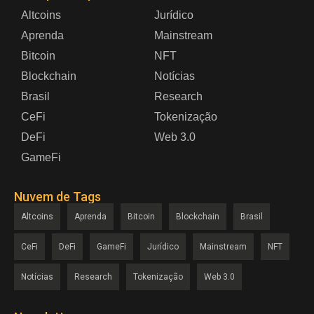
Altcoins
Jurídico
Aprenda
Mainstream
Bitcoin
NFT
Blockchain
Notícias
Brasil
Research
CeFi
Tokenização
DeFi
Web 3.0
GameFi
Nuvem de Tags
Altcoins
Aprenda
Bitcoin
Blockchain
Brasil
CeFi
DeFi
GameFi
Jurídico
Mainstream
NFT
Notícias
Research
Tokenização
Web 3.0