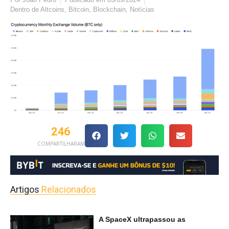
Dentro de
Altcoins
,
Bitcoin
,
Blockchain
,
Notícias
246
COMPARTILHARAM
Artigos
Relacionados
A SpaceX ultrapassou as