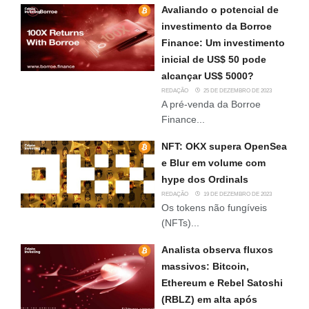
Avaliando o potencial de
investimento da Borroe
Finance: Um investimento
inicial de US$ 50 pode
alcançar US$ 5000?
REDAÇÃO
25 DE DEZEMBRO DE 2023
A pré-venda da Borroe
Finance...
NFT: OKX supera OpenSea
e Blur em volume com
hype dos Ordinals
REDAÇÃO
19 DE DEZEMBRO DE 2023
Os tokens não fungíveis
(NFTs)...
Analista observa fluxos
massivos: Bitcoin,
Ethereum e Rebel Satoshi
(RBLZ) em alta após