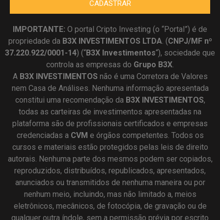
CADASTRAR
IMPORTANTE:
O portal Cripto Investing (o “Portal”) é de
propriedade da
B3X INVESTIMENTOS LTDA
. (
CNPJ/MF nº
37.220.922/0001-14
) (“
B3X Investimentos
“), sociedade que
controla as empresas do
Grupo B3X
.
A
B3X
INVESTIMENTOS
não é uma Corretora de Valores
nem Casa de Análises. Nenhuma informação apresentada
constitui uma recomendação da
B3X INVESTIMENTOS
,
todas as carteiras de investimentos apresentadas na
plataforma são de profissionais certificados e empresas
credenciadas a
CVM
e órgãos competentes. Todos os
cursos e materiais estão protegidos pelas leis de direito
autorais. Nenhuma parte dos mesmos podem ser copiados,
reproduzidos, distribuídos, republicados, apresentados,
anunciados ou transmitidos de nenhuma maneira ou por
nenhum meio, incluindo, mas não limitado a, meios
eletrônicos, mecânicos, de fotocópia, de gravação ou de
qualquer outra índole, sem a permissão prévia por escrito