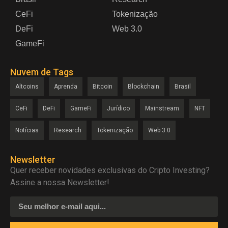
CeFi
Tokenização
DeFi
Web 3.0
GameFi
Nuvem de Tags
Altcoins
Aprenda
Bitcoin
Blockchain
Brasil
CeFi
DeFi
GameFi
Jurídico
Mainstream
NFT
Notícias
Research
Tokenização
Web 3.0
Newsletter
Quer receber novidades exclusivas do Cripto Investing?
Assine a nossa Newsletter!