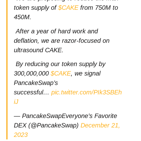
token supply of
$CAKE
from 750M to
450M.
After a year of hard work and
deflation, we are razor-focused on
ultrasound CAKE.
By reducing our token supply by
300,000,000
$CAKE
, we signal
PancakeSwap’s
successful…
pic.twitter.com/PIk3SBEh
iJ
— PancakeSwapEveryone’s Favorite
DEX (@PancakeSwap)
December 21,
2023