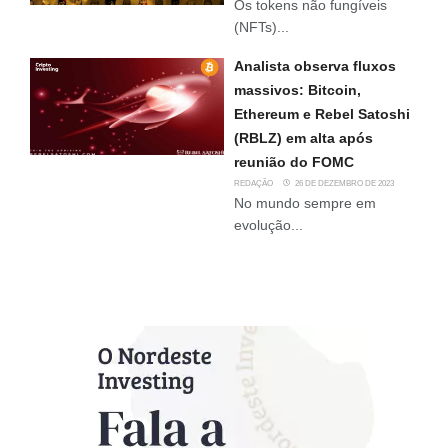
Os tokens não fungíveis
(NFTs)...
Analista observa fluxos
massivos: Bitcoin,
Ethereum e Rebel Satoshi
(RBLZ) em alta após
reunião do FOMC
REDAÇÃO
26 DE DEZEMBRO DE 2023
No mundo sempre em
evolução...