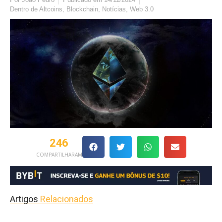
Dentro de
Altcoins
,
Blockchain
,
Notícias
,
Web 3.0
246
COMPARTILHARAM
Artigos
Relacionados