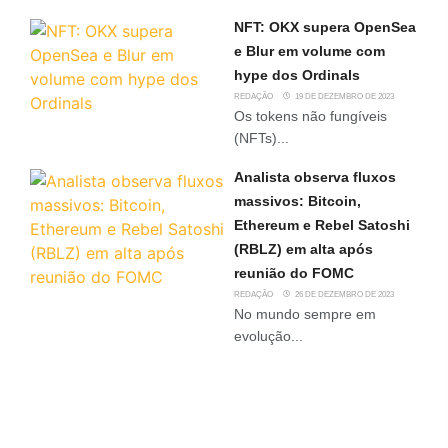
NFT: OKX supera OpenSea
e Blur em volume com
hype dos Ordinals
REDAÇÃO
19 DE DEZEMBRO DE 2023
Os tokens não fungíveis
(NFTs)...
Analista observa fluxos
massivos: Bitcoin,
Ethereum e Rebel Satoshi
(RBLZ) em alta após
reunião do FOMC
REDAÇÃO
26 DE DEZEMBRO DE 2023
No mundo sempre em
evolução...