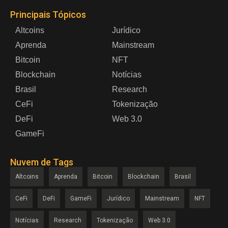
Principais Tópicos
Altcoins
Jurídico
Aprenda
Mainstream
Bitcoin
NFT
Blockchain
Notícias
Brasil
Research
CeFi
Tokenização
DeFi
Web 3.0
GameFi
Nuvem de Tags
Altcoins
Aprenda
Bitcoin
Blockchain
Brasil
CeFi
DeFi
GameFi
Jurídico
Mainstream
NFT
Notícias
Research
Tokenização
Web 3.0