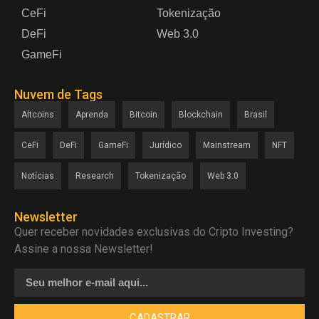
CeFi
Tokenização
DeFi
Web 3.0
GameFi
Nuvem de Tags
Altcoins
Aprenda
Bitcoin
Blockchain
Brasil
CeFi
DeFi
GameFi
Jurídico
Mainstream
NFT
Notícias
Research
Tokenização
Web 3.0
Newsletter
Quer receber novidades exclusivas do Cripto Investing?
Assine a nossa Newsletter!
CADASTRAR