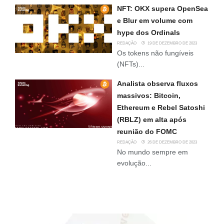
NFT: OKX supera OpenSea
e Blur em volume com
hype dos Ordinals
REDAÇÃO
19 DE DEZEMBRO DE 2023
Os tokens não fungíveis
(NFTs)...
Analista observa fluxos
massivos: Bitcoin,
Ethereum e Rebel Satoshi
(RBLZ) em alta após
reunião do FOMC
REDAÇÃO
26 DE DEZEMBRO DE 2023
No mundo sempre em
evolução...