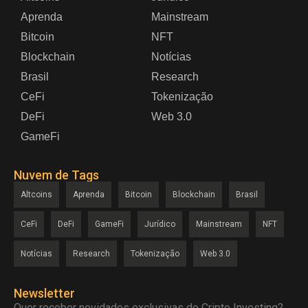
Aprenda
Mainstream
Bitcoin
NFT
Blockchain
Notícias
Brasil
Research
CeFi
Tokenização
DeFi
Web 3.0
GameFi
Nuvem de Tags
Altcoins
Aprenda
Bitcoin
Blockchain
Brasil
CeFi
DeFi
GameFi
Jurídico
Mainstream
NFT
Notícias
Research
Tokenização
Web 3.0
Newsletter
Quer receber novidades exclusivas do Cripto Investing?