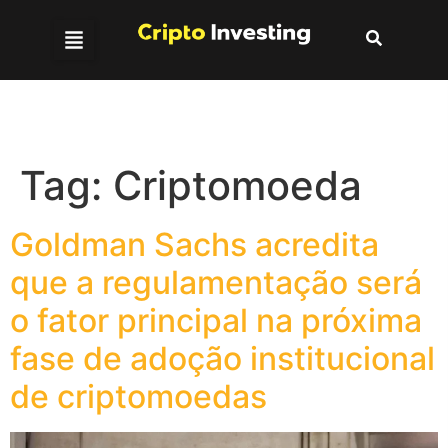
Tag:
Criptomoeda
Goldman Sachs acredita
que a regulamentação será
o fator principal na próxima
fase de adoção institucional
de criptomoedas