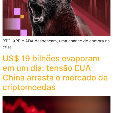
BTC, XRP e ADA despencam, uma chance de compra na
crise!
US$ 19 bilhões evaporam
em um dia: tensão EUA-
China arrasta o mercado de
criptomoedas