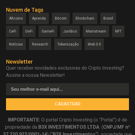
Nuvem de Tags
Altcoins
Aprenda
Bitcoin
Blockchain
Brasil
CeFi
DeFi
GameFi
Jurídico
Mainstream
NFT
Notícias
Research
Tokenização
Web 3.0
Newsletter
Quer receber novidades exclusivas do Cripto Investing?
Assine a nossa Newsletter!
CADASTRAR
IMPORTANTE:
O portal Cripto Investing (o “Portal”) é de
propriedade da
B3X INVESTIMENTOS LTDA
. (
CNPJ/MF nº
37.220.922/0001-14
) (“
B3X Investimentos
“), sociedade que