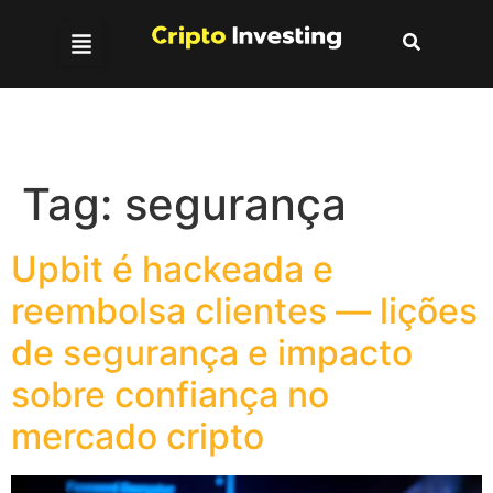
Tag:
segurança
Upbit é hackeada e
reembolsa clientes — lições
de segurança e impacto
sobre confiança no
mercado cripto