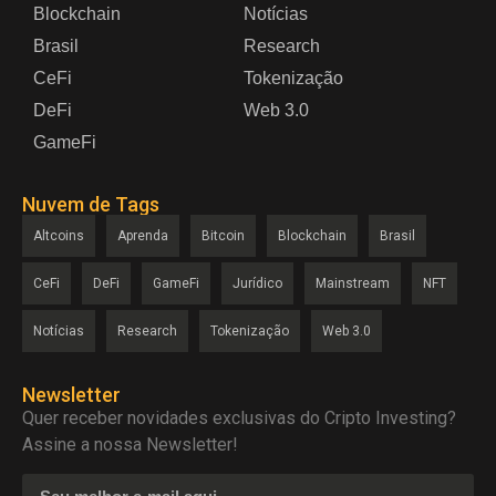
Blockchain
Notícias
Brasil
Research
CeFi
Tokenização
DeFi
Web 3.0
GameFi
Nuvem de Tags
Altcoins
Aprenda
Bitcoin
Blockchain
Brasil
CeFi
DeFi
GameFi
Jurídico
Mainstream
NFT
Notícias
Research
Tokenização
Web 3.0
Newsletter
Quer receber novidades exclusivas do Cripto Investing?
Assine a nossa Newsletter!