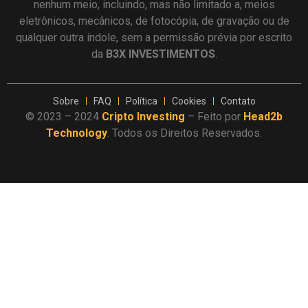
nenhum meio, incluindo, mas não limitado a, meios
eletrônicos, mecânicos, de fotocópia, de gravação ou de
qualquer outra índole, sem a permissão prévia por escrito
da
B3X INVESTIMENTOS
.
Sobre
FAQ
Política
Cookies
Contato
© 2023 – 2024
Cripto Investing
– Feito por
Head2b
Technology
. Todos os Direitos Reservados.