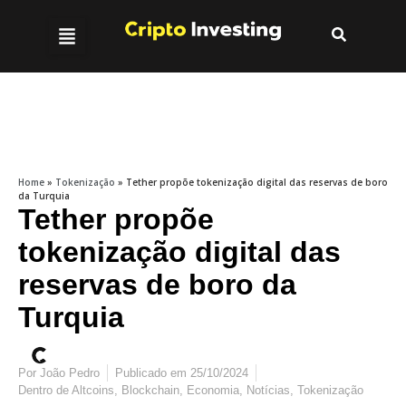
Home
»
Tokenização
»
Tether propõe tokenização digital das reservas de boro
da Turquia
Tether propõe
tokenização digital das
reservas de boro da
Turquia
Por
João Pedro
Publicado em
25/10/2024
Dentro de
Altcoins
,
Blockchain
,
Economia
,
Notícias
,
Tokenização