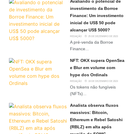
Avaliando o potencial de
investimento da Borroe
Finance: Um investimento
inicial de US$ 50 pode
alcançar US$ 5000?
REDAÇÃO
25 DE DEZEMBRO DE 2023
A pré-venda da Borroe
Finance...
NFT: OKX supera OpenSea
e Blur em volume com
hype dos Ordinals
REDAÇÃO
19 DE DEZEMBRO DE 2023
Os tokens não fungíveis
(NFTs)...
Analista observa fluxos
massivos: Bitcoin,
Ethereum e Rebel Satoshi
(RBLZ) em alta após
reunião do FOMC