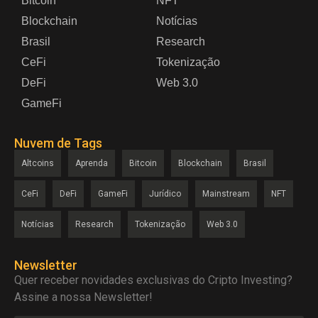
Bitcoin
NFT
Blockchain
Notícias
Brasil
Research
CeFi
Tokenização
DeFi
Web 3.0
GameFi
Nuvem de Tags
Altcoins
Aprenda
Bitcoin
Blockchain
Brasil
CeFi
DeFi
GameFi
Jurídico
Mainstream
NFT
Notícias
Research
Tokenização
Web 3.0
Newsletter
Quer receber novidades exclusivas do Cripto Investing?
Assine a nossa Newsletter!