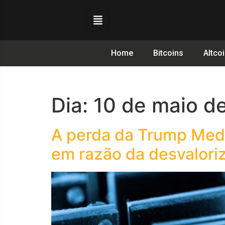
Home
Bitcoins
Altco
Dia:
10 de maio d
A perda da Trump Medi
em razão da desvalori