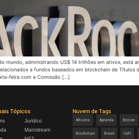
do mundo, administrando US$ 14 trilhões em ativos, está a
relacionados a fundos baseados em blockchain de Títulos
xta-feira com a Comissão […]
pais Tópicos
Nuvem de Tags
Altcoins
Aprenda
Bitcoin
ins
Jurídico
nda
Mainstream
Blockchain
Brasil
CeFi
in
NFT