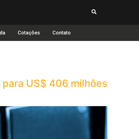
da
Cotações
Contato
i para US$ 406 milhões