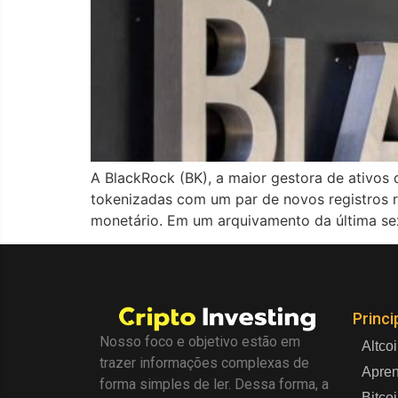
A BlackRock (BK), a maior gestora de ativos 
tokenizadas com um par de novos registros 
monetário. Em um arquivamento da última se
Princi
Nosso foco e objetivo estão em
Altco
trazer informações complexas de
Apre
forma simples de ler. Dessa forma, a
Bitco