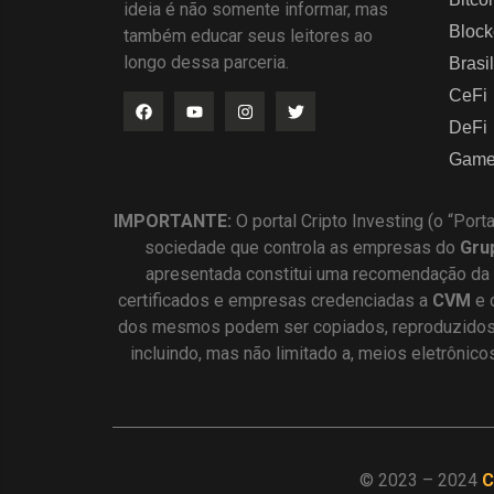
ideia é não somente informar, mas
Block
também educar seus leitores ao
longo dessa parceria.
Brasil
CeFi
DeFi
Game
IMPORTANTE:
O portal Cripto Investing (o “Port
sociedade que controla as empresas do
Gru
apresentada constitui uma recomendação da
certificados e empresas credenciadas a
CVM
e 
dos mesmos podem ser copiados, reproduzidos, 
incluindo, mas não limitado a, meios eletrônic
© 2023 – 2024
C