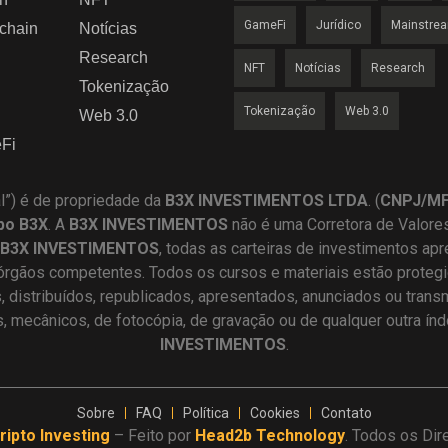
GameFi
Jurídico
Mainstre
chain
Notícias
Research
NFT
Notícias
Research
Tokenização
Tokenização
Web 3.0
Web 3.0
Fi
al”) é de propriedade da
B3X INVESTIMENTOS LTDA
. (
CNPJ/MF 
po B3X
. A
B3X
INVESTIMENTOS
não é uma Corretora de Valore
B3X INVESTIMENTOS
, todas as carteiras de investimentos ap
órgãos competentes. Todos os cursos e materiais estão protegid
distribuídos, republicados, apresentados, anunciados ou trans
os, mecânicos, de fotocópia, de gravação ou de qualquer outra ín
INVESTIMENTOS
.
Sobre
FAQ
Política
Cookies
Contato
ripto Investing
– Feito por
Head2b Technology
. Todos os Dir