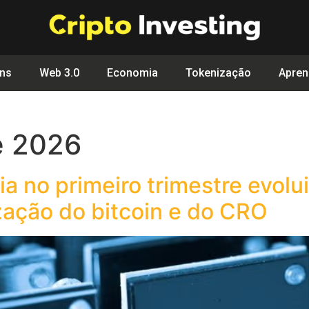
ins
Web 3.0
Economia
Tokenização
Apren
e 2026
a no primeiro trimestre evolu
zação do bitcoin e do CRO