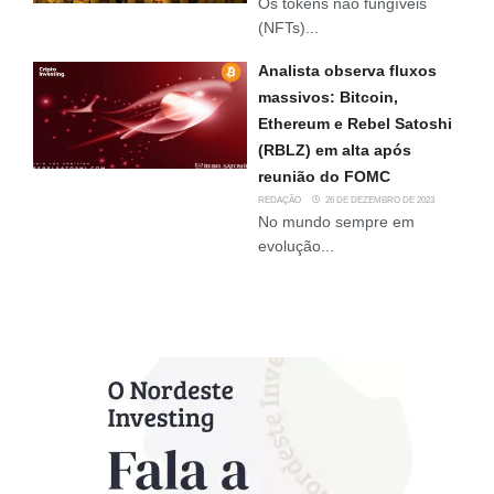
Os tokens não fungíveis
(NFTs)...
Analista observa fluxos
massivos: Bitcoin,
Ethereum e Rebel Satoshi
(RBLZ) em alta após
reunião do FOMC
REDAÇÃO
26 DE DEZEMBRO DE 2023
No mundo sempre em
evolução...