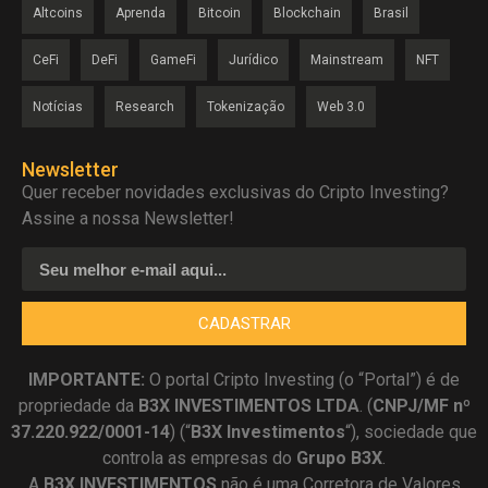
Altcoins
Aprenda
Bitcoin
Blockchain
Brasil
CeFi
DeFi
GameFi
Jurídico
Mainstream
NFT
Notícias
Research
Tokenização
Web 3.0
Newsletter
Quer receber novidades exclusivas do Cripto Investing?
Assine a nossa Newsletter!
CADASTRAR
IMPORTANTE:
O portal Cripto Investing (o “Portal”) é de
propriedade da
B3X INVESTIMENTOS LTDA
. (
CNPJ/MF nº
37.220.922/0001-14
) (“
B3X Investimentos
“), sociedade que
controla as empresas do
Grupo B3X
.
A
B3X
INVESTIMENTOS
não é uma Corretora de Valores