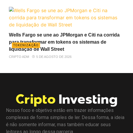
Wells Fargo se une ao JPMorgan e Citi na corrida
para transformar em tokens os sistemas de
TOKENIZAÇÃO
liquidação de Wall Street
CRIPTO ADM
5 DE AGOSTO DE 2026
Nosso foco e objetivo estão em trazer informações
complexas de forma simples de ler. Dessa forma, a ideia
é não somente informar, mas também educar seus
leitores ao longo dessa parceria.