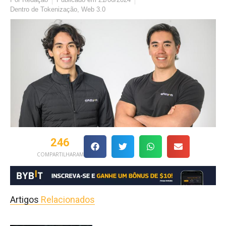
Dentro de
Tokenização
,
Web 3.0
246
COMPARTILHARAM
Artigos
Relacionados