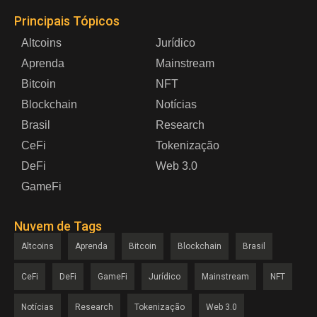
Principais Tópicos
Altcoins
Jurídico
Aprenda
Mainstream
Bitcoin
NFT
Blockchain
Notícias
Brasil
Research
CeFi
Tokenização
DeFi
Web 3.0
GameFi
Nuvem de Tags
Altcoins
Aprenda
Bitcoin
Blockchain
Brasil
CeFi
DeFi
GameFi
Jurídico
Mainstream
NFT
Notícias
Research
Tokenização
Web 3.0