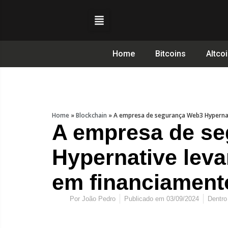
Home
Bitcoins
Altco
Home
»
Blockchain
»
A empresa de segurança Web3 Hypernat
A empresa de s
Hypernative lev
em financiament
Por
João Pedro
Publicado em
03/09/2024
Dentro