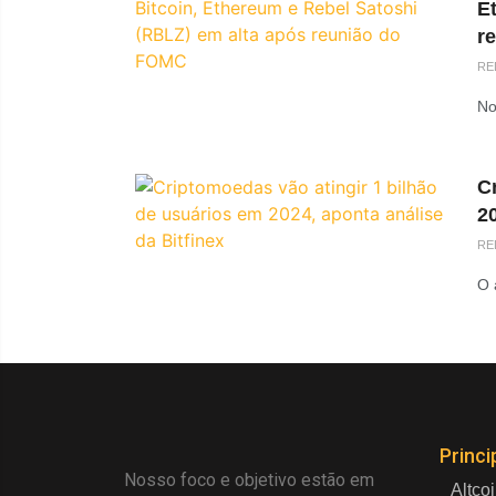
E
r
RE
No
C
20
RE
O 
Princi
Nosso foco e objetivo estão em
Altco