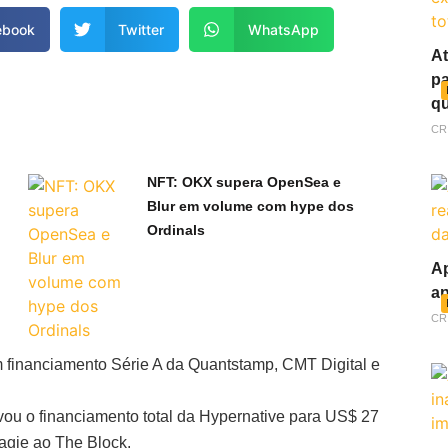
ebook
Twitter
WhatsApp
At
pa
qu
CR
NFT: OKX supera OpenSea e
Blur em volume com hype dos
Ordinals
Ap
ap
CR
 financiamento Série A da Quantstamp, CMT Digital e
evou o financiamento total da Hypernative para US$ 27
agie ao The Block.