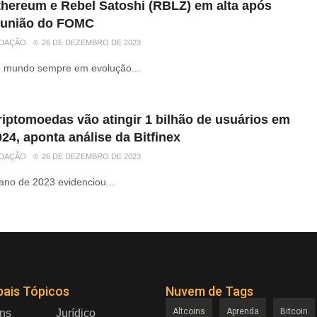
thereum e Rebel Satoshi (RBLZ) em alta após
eunião do FOMC
DAÇÃO
26 DE DEZEMBRO DE 2023
 mundo sempre em evolução...
riptomoedas vão atingir 1 bilhão de usuários em
24, aponta análise da Bitfinex
DAÇÃO
26 DE DEZEMBRO DE 2023
ano de 2023 evidenciou...
pais Tópicos
Nuvem de Tags
Altcoins
Aprenda
Bitcoin
ins
Jurídico