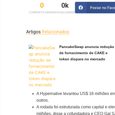
0
0
k
Postar no Fac
COMPARTILHARAM
VISUALIZARAM
Artigos
Relacionados
PancakeSwap anuncia redução
de fornecimento de CAKE e
token dispara no mercado
A Hypernative levantou US$ 16 milhões em
outros.
A rodada foi estruturada como capital e el
milhões, disse a cofundadora e CEO Gal S