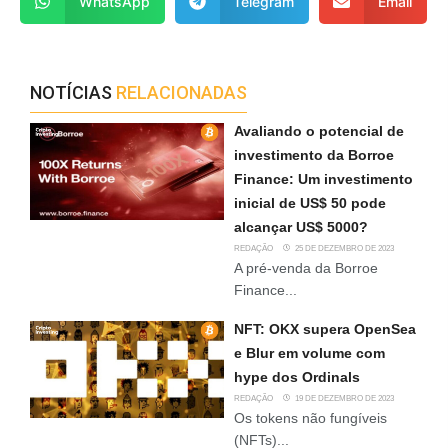
WhatsApp
Telegram
Email
NOTÍCIAS
RELACIONADAS
Avaliando o potencial de
investimento da Borroe
Finance: Um investimento
inicial de US$ 50 pode
alcançar US$ 5000?
REDAÇÃO
25 DE DEZEMBRO DE 2023
A pré-venda da Borroe
Finance...
NFT: OKX supera OpenSea
e Blur em volume com
hype dos Ordinals
REDAÇÃO
19 DE DEZEMBRO DE 2023
Os tokens não fungíveis
(NFTs)...