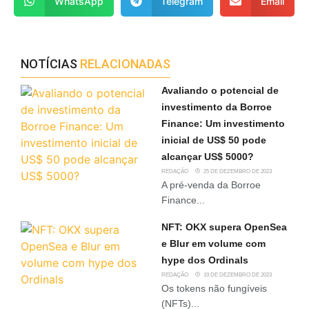
WhatsApp
Telegram
Email
NOTÍCIAS
RELACIONADAS
Avaliando o potencial de
investimento da Borroe
Finance: Um investimento
inicial de US$ 50 pode
alcançar US$ 5000?
REDAÇÃO
25 DE DEZEMBRO DE 2023
A pré-venda da Borroe
Finance...
NFT: OKX supera OpenSea
e Blur em volume com
hype dos Ordinals
REDAÇÃO
19 DE DEZEMBRO DE 2023
Os tokens não fungíveis
(NFTs)...