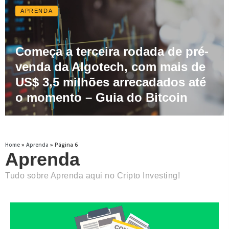
APRENDA
Começa a terceira rodada de pré-
venda da Algotech, com mais de
US$ 3,5 milhões arrecadados até
o momento – Guia do Bitcoin
Home
»
Aprenda
»
Página 6
Aprenda
Tudo sobre Aprenda aqui no Cripto Investing!