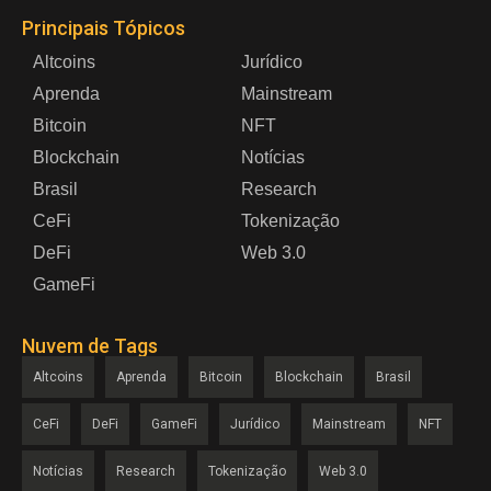
Principais Tópicos
Altcoins
Jurídico
Aprenda
Mainstream
Bitcoin
NFT
Blockchain
Notícias
Brasil
Research
CeFi
Tokenização
DeFi
Web 3.0
GameFi
Nuvem de Tags
Altcoins
Aprenda
Bitcoin
Blockchain
Brasil
CeFi
DeFi
GameFi
Jurídico
Mainstream
NFT
Notícias
Research
Tokenização
Web 3.0