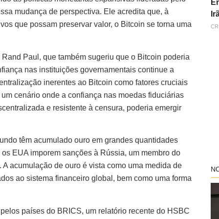
En
sa mudança de perspectiva. Ele acredita que, à
Ir
vos que possam preservar valor, o Bitcoin se torna uma
CR
 Rand Paul, que também sugeriu que o Bitcoin poderia
fiança nas instituições governamentais continue a
ntralização inerentes ao Bitcoin como fatores cruciais
em um cenário onde a confiança nas moedas fiduciárias
scentralizada e resistente à censura, poderia emergir
 mundo têm acumulado ouro em grandes quantidades
s os EUA imporem sanções à Rússia, um membro do
. A acumulação de ouro é vista como uma medida de
N
ciados ao sistema financeiro global, bem como uma forma
pelos países do BRICS, um relatório recente do HSBC