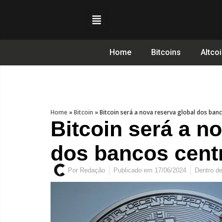
Home
Bitcoins
Altco
Home
»
Bitcoin
»
Bitcoin será a nova reserva global dos ban
Bitcoin será a n
dos bancos cent
Por
Redação
Publicado em
17/06/2024
Dentro d