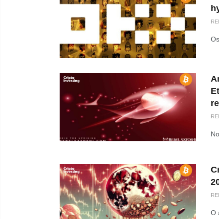
h
RE
Os
An
E
r
RE
No
C
20
RE
O 