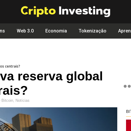
ins
Web 3.0
Economia
Tokenização
Apren
cos centrais?
ova reserva global
rais?
e
Bitcoin
,
Notícias
BI