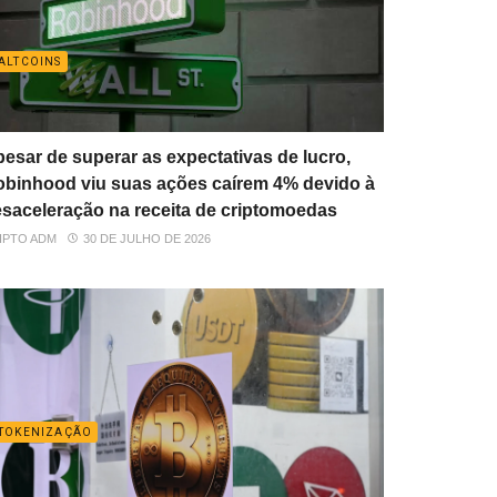
ALTCOINS
esar de superar as expectativas de lucro,
binhood viu suas ações caírem 4% devido à
saceleração na receita de criptomoedas
IPTO ADM
30 DE JULHO DE 2026
TOKENIZAÇÃO