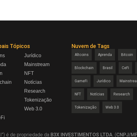
pais Tópicos
Nuvem de Tags
Altcoins
Aprenda
Bitcoin
ins
Jurídico
nda
Mainstream
Blockchain
Brasil
CeFi
in
NFT
GameFi
Jurídico
Mainstre
chain
Notícias
Research
NFT
Notícias
Research
Tokenização
Tokenização
Web 3.0
Web 3.0
Fi
al”) é de propriedade da
B3X INVESTIMENTOS LTDA
. (
CNPJ/MF 