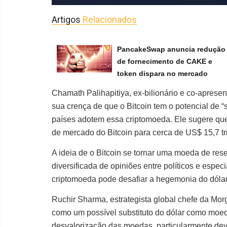
Artigos
Relacionados
PancakeSwap anuncia redução
de fornecimento de CAKE e
token dispara no mercado
Chamath Palihapitiya, ex-bilionário e co-aprese
sua crença de que o Bitcoin tem o potencial de 
países adotem essa criptomoeda. Ele sugere qu
de mercado do Bitcoin para cerca de US$ 15,7 tr
A ideia de o Bitcoin se tornar uma moeda de res
diversificada de opiniões entre políticos e espec
criptomoeda pode desafiar a hegemonia do dólar
Ruchir Sharma, estrategista global chefe da Mor
como um possível substituto do dólar como moe
desvalorização das moedas, particularmente devi