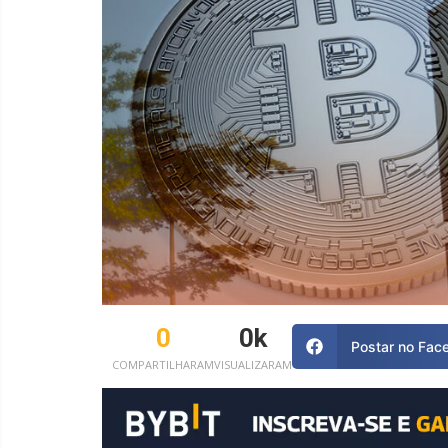
0
0
k
Postar no Fac
COMPARTILHARAM
VISUALIZARAM