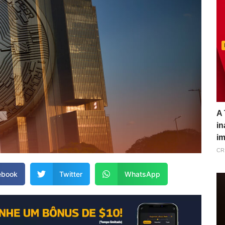
A 
in
im
CR
ebook
Twitter
WhatsApp