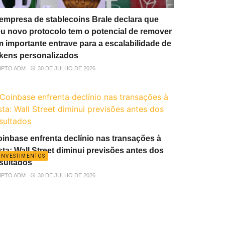
empresa de stablecoins Brale declara que
u novo protocolo tem o potencial de remover
 importante entrave para a escalabilidade de
kens personalizados
IPTO ADM
30 DE JULHO DE 2026
inbase enfrenta declínio nas transações à
sta: Wall Street diminui previsões antes dos
INVESTIMENTOS
sultados
IPTO ADM
30 DE JULHO DE 2026