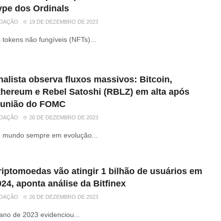
ype dos Ordinals
DAÇÃO
19 DE DEZEMBRO DE 2023
 tokens não fungíveis (NFTs)...
alista observa fluxos massivos: Bitcoin,
thereum e Rebel Satoshi (RBLZ) em alta após
eunião do FOMC
DAÇÃO
26 DE DEZEMBRO DE 2023
 mundo sempre em evolução...
riptomoedas vão atingir 1 bilhão de usuários em
24, aponta análise da Bitfinex
DAÇÃO
26 DE DEZEMBRO DE 2023
ano de 2023 evidenciou...