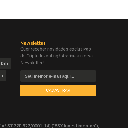
Newsletter
Quer receber novidades exclusivas
do Cripto Investing? Assine a nossa
Newsletter!
DeFi
am
CADASTRAR
nº 37.220.922/0001-14
) (“
B3X Investimentos
“),