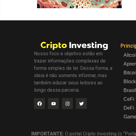
Princi
Nosso foco e objetivo estão em
Altco
trazer informações complexas de
Apre
forma simples de ler. Dessa forma, a
Bitco
ideia é não somente informar, mas
Block
também educar seus leitores ao
longo dessa parceria.
Brasil
CeFi
DeFi
Game
IMPORTANTE:
O portal Cripto Investing (o “Port