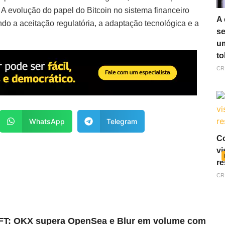
 A evolução do papel do Bitcoin no sistema financeiro
A 
ndo a aceitação regulatória, a adaptação tecnológica e a
se
um
to
CR
WhatsApp
Telegram
Co
vi
re
CR
FT: OKX supera OpenSea e Blur em volume com