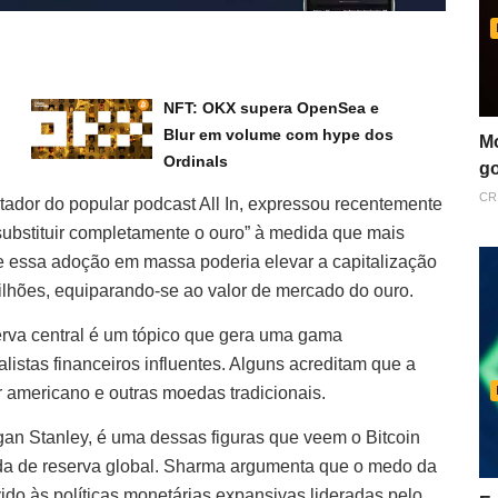
NFT: OKX supera OpenSea e
Blur em volume com hype dos
Mo
Ordinals
go
CR
ntador do popular podcast All In, expressou recentemente
“substituir completamente o ouro” à medida que mais
e essa adoção em massa poderia elevar a capitalização
ilhões, equiparando-se ao valor de mercado do ouro.
erva central é um tópico que gera uma gama
ialistas financeiros influentes. Alguns acreditam que a
 americano e outras moedas tradicionais.
gan Stanley, é uma dessas figuras que veem o Bitcoin
da de reserva global. Sharma argumenta que o medo da
do às políticas monetárias expansivas lideradas pelo