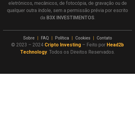
eletrônicos, mecânicos, de fotocópia, de gravação ou de
qualquer outra índole, sem a permissão prévia por escrito
da
B3X INVESTIMENTOS
.
Sobre
FAQ
Política
Cookies
Contato
© 2023 – 2024
Cripto Investing
– Feito por
Head2b
Technology
. Todos os Direitos Reservados.