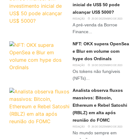
inicial de US$ 50 pode
alcançar US$ 5000?
REDAÇÃO
25 DE DEZEMBRO DE 2023
A pré-venda da Borroe
Finance...
NFT: OKX supera OpenSea
e Blur em volume com
hype dos Ordinals
REDAÇÃO
19 DE DEZEMBRO DE 2023
Os tokens não fungíveis
(NFTs)...
Analista observa fluxos
massivos: Bitcoin,
Ethereum e Rebel Satoshi
(RBLZ) em alta após
reunião do FOMC
REDAÇÃO
26 DE DEZEMBRO DE 2023
No mundo sempre em