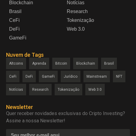
Blockchain
Notícias
Brasil
Research
CeFi
Tokenização
DeFi
Web 3.0
GameFi
Nuvem de Tags
Altcoins
Aprenda
Bitcoin
Blockchain
Brasil
CeFi
DeFi
GameFi
Jurídico
Mainstream
NFT
Notícias
Research
Tokenização
Web 3.0
Newsletter
Quer receber novidades exclusivas do Cripto Investing?
Assine a nossa Newsletter!