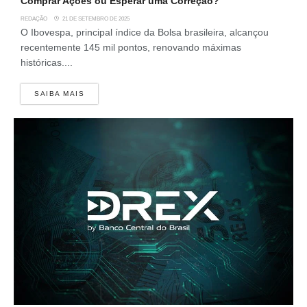
Comprar Ações ou Esperar uma Correção?
REDAÇÃO
21 DE SETEMBRO DE 2025
O Ibovespa, principal índice da Bolsa brasileira, alcançou
recentemente 145 mil pontos, renovando máximas
históricas....
SAIBA MAIS