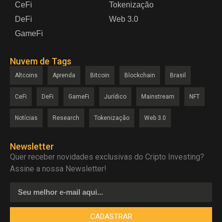
CeFi
Tokenização
DeFi
Web 3.0
GameFi
Nuvem de Tags
Altcoins
Aprenda
Bitcoin
Blockchain
Brasil
CeFi
DeFi
GameFi
Jurídico
Mainstream
NFT
Notícias
Research
Tokenização
Web 3.0
Newsletter
Quer receber novidades exclusivas do Cripto Investing?
Assine a nossa Newsletter!
CADASTRAR