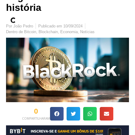
história
Por
João Pedro
Publicado em
10/09/2024
Dentro de
Bitcoin
,
Blockchain
,
Economia
,
Notícias
0
COMPARTILHARAM