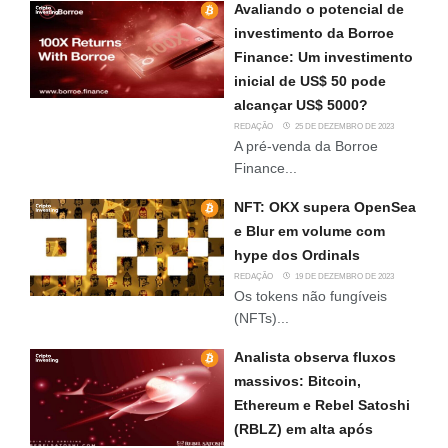
Avaliando o potencial de
investimento da Borroe
Finance: Um investimento
inicial de US$ 50 pode
alcançar US$ 5000?
REDAÇÃO
25 DE DEZEMBRO DE 2023
A pré-venda da Borroe
Finance...
NFT: OKX supera OpenSea
e Blur em volume com
hype dos Ordinals
REDAÇÃO
19 DE DEZEMBRO DE 2023
Os tokens não fungíveis
(NFTs)...
Analista observa fluxos
massivos: Bitcoin,
Ethereum e Rebel Satoshi
(RBLZ) em alta após