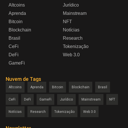
Altcoins
Jurídico
Aprenda
Mainstream
Bitcoin
NFT
Blockchain
Notícias
Brasil
Research
CeFi
Tokenização
DeFi
Web 3.0
GameFi
Nuvem de Tags
Altcoins
Aprenda
Bitcoin
Blockchain
Brasil
CeFi
DeFi
GameFi
Jurídico
Mainstream
NFT
Notícias
Research
Tokenização
Web 3.0