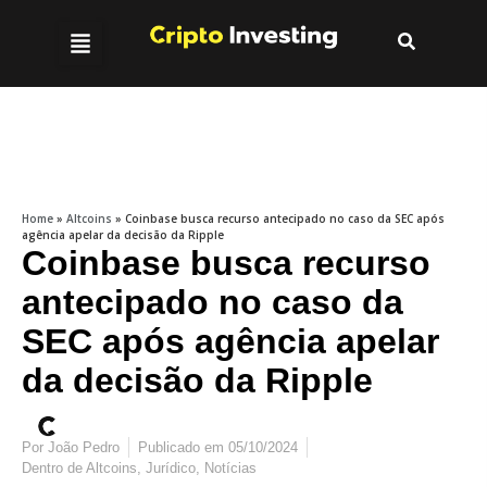
Home
»
Altcoins
»
Coinbase busca recurso antecipado no caso da SEC após
agência apelar da decisão da Ripple
Coinbase busca recurso
antecipado no caso da
SEC após agência apelar
da decisão da Ripple
Por
João Pedro
Publicado em
05/10/2024
Dentro de
Altcoins
,
Jurídico
,
Notícias