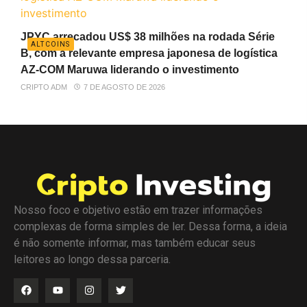
JPYC arrecadou US$ 38 milhões na rodada Série
ALTCOINS
B, com a relevante empresa japonesa de logística
AZ-COM Maruwa liderando o investimento
CRIPTO ADM
7 DE AGOSTO DE 2026
Nosso foco e objetivo estão em trazer informações
complexas de forma simples de ler. Dessa forma, a ideia
é não somente informar, mas também educar seus
leitores ao longo dessa parceria.