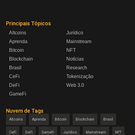
Principais Tópicos
Altcoins
Jurídico
Aprenda
Mainstream
Bitcoin
NFT
Blockchain
Notícias
Brasil
Research
CeFi
Tokenização
DeFi
Web 3.0
GameFi
Nuvem de Tags
Altcoins
Aprenda
Bitcoin
Blockchain
Brasil
CeFi
DeFi
GameFi
Jurídico
Mainstream
NFT