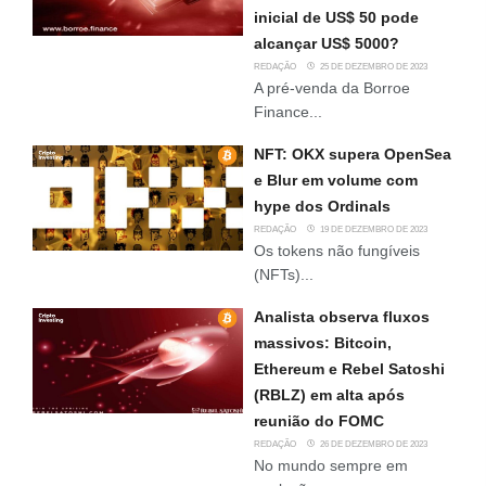
inicial de US$ 50 pode
alcançar US$ 5000?
REDAÇÃO
25 DE DEZEMBRO DE 2023
A pré-venda da Borroe
Finance...
NFT: OKX supera OpenSea
e Blur em volume com
hype dos Ordinals
REDAÇÃO
19 DE DEZEMBRO DE 2023
Os tokens não fungíveis
(NFTs)...
Analista observa fluxos
massivos: Bitcoin,
Ethereum e Rebel Satoshi
(RBLZ) em alta após
reunião do FOMC
REDAÇÃO
26 DE DEZEMBRO DE 2023
No mundo sempre em