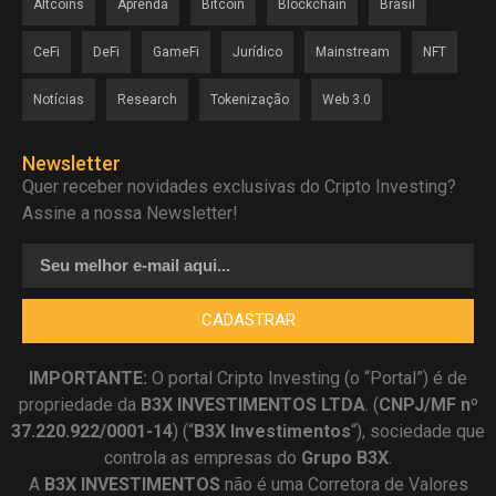
Altcoins
Aprenda
Bitcoin
Blockchain
Brasil
CeFi
DeFi
GameFi
Jurídico
Mainstream
NFT
Notícias
Research
Tokenização
Web 3.0
Newsletter
Quer receber novidades exclusivas do Cripto Investing?
Assine a nossa Newsletter!
CADASTRAR
IMPORTANTE:
O portal Cripto Investing (o “Portal”) é de
propriedade da
B3X INVESTIMENTOS LTDA
. (
CNPJ/MF nº
37.220.922/0001-14
) (“
B3X Investimentos
“), sociedade que
controla as empresas do
Grupo B3X
.
A
B3X
INVESTIMENTOS
não é uma Corretora de Valores