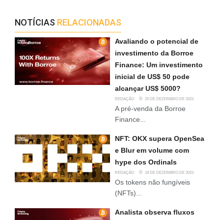
NOTÍCIAS
RELACIONADAS
Avaliando o potencial de
investimento da Borroe
Finance: Um investimento
inicial de US$ 50 pode
alcançar US$ 5000?
REDAÇÃO
25 DE DEZEMBRO DE 2023
A pré-venda da Borroe
Finance...
NFT: OKX supera OpenSea
e Blur em volume com
hype dos Ordinals
REDAÇÃO
19 DE DEZEMBRO DE 2023
Os tokens não fungíveis
(NFTs)...
Analista observa fluxos