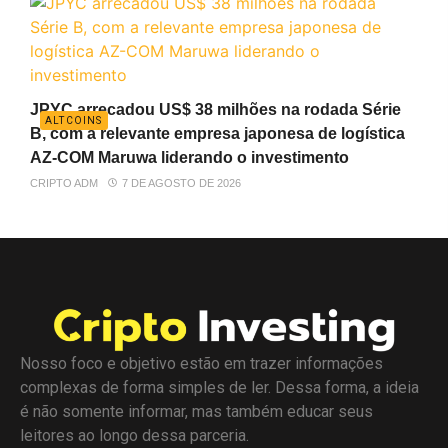
JPYC arrecadou US$ 38 milhões na rodada Série
ALTCOINS
B, com a relevante empresa japonesa de logística
AZ-COM Maruwa liderando o investimento
CRIPTO ADM
7 DE AGOSTO DE 2026
Nosso foco e objetivo estão em trazer informações
complexas de forma simples de ler. Dessa forma, a ideia
é não somente informar, mas também educar seus
leitores ao longo dessa parceria.