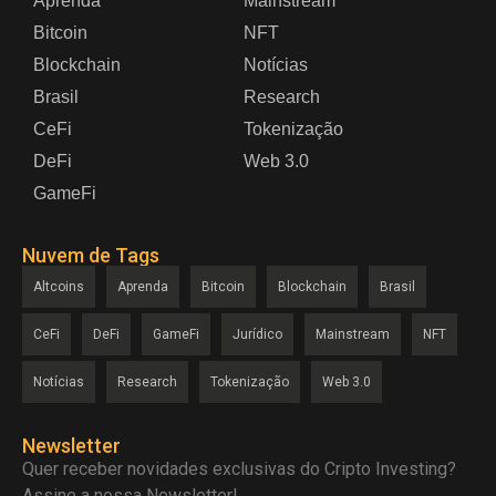
Aprenda
Mainstream
Bitcoin
NFT
Blockchain
Notícias
Brasil
Research
CeFi
Tokenização
DeFi
Web 3.0
GameFi
Nuvem de Tags
Altcoins
Aprenda
Bitcoin
Blockchain
Brasil
CeFi
DeFi
GameFi
Jurídico
Mainstream
NFT
Notícias
Research
Tokenização
Web 3.0
Newsletter
Quer receber novidades exclusivas do Cripto Investing?
Assine a nossa Newsletter!