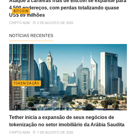
Ataque a carteiras frias de Bitcoin se expande para
4.500 endereços, com perdas totalizando quase
BITCOIN
US$ 89 milhões
CRIPTO ADM
2 DE AGOSTO DE 2026
NOTÍCIAS RECENTES
TOKENIZAÇÃO
Tether inicia a expansão de seus negócios de
tokenização no setor imobiliário da Arábia Saudita
CRIPTO ADM
7 DE AGOSTO DE 2026