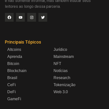
é não somente informar, mas também educar seus
leitores ao longo dessa parceria.
Principais Tópicos
Altcoins
Jurídico
Aprenda
Mainstream
Bitcoin
NFT
Blockchain
Notícias
Brasil
Research
CeFi
Tokenização
DeFi
Web 3.0
GameFi