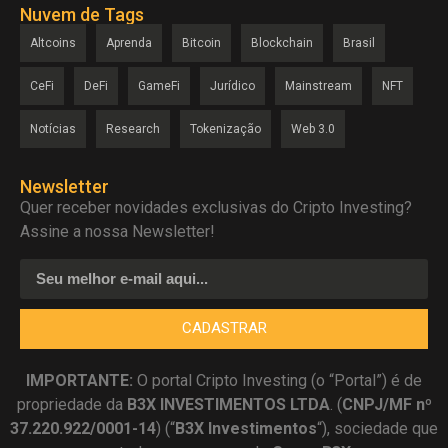
Nuvem de Tags
Altcoins
Aprenda
Bitcoin
Blockchain
Brasil
CeFi
DeFi
GameFi
Jurídico
Mainstream
NFT
Notícias
Research
Tokenização
Web 3.0
Newsletter
Quer receber novidades exclusivas do Cripto Investing?
Assine a nossa Newsletter!
CADASTRAR
IMPORTANTE:
O portal Cripto Investing (o “Portal”) é de
propriedade da
B3X INVESTIMENTOS LTDA
. (
CNPJ/MF nº
37.220.922/0001-14
) (“
B3X Investimentos
“), sociedade que