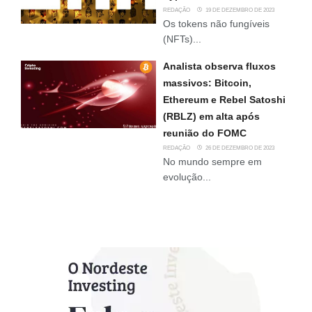
REDAÇÃO
19 DE DEZEMBRO DE 2023
Os tokens não fungíveis
(NFTs)...
Analista observa fluxos
massivos: Bitcoin,
Ethereum e Rebel Satoshi
(RBLZ) em alta após
reunião do FOMC
REDAÇÃO
26 DE DEZEMBRO DE 2023
No mundo sempre em
evolução...