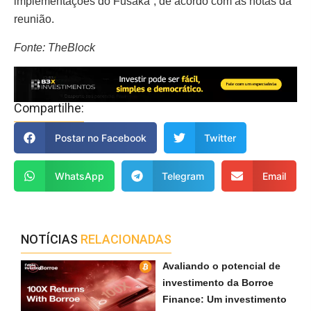
implementações do Fusaka”, de acordo com as notas da
reunião.
Fonte: TheBlock
Compartilhe:
Postar no Facebook
Twitter
WhatsApp
Telegram
Email
NOTÍCIAS
RELACIONADAS
Avaliando o potencial de
investimento da Borroe
Finance: Um investimento