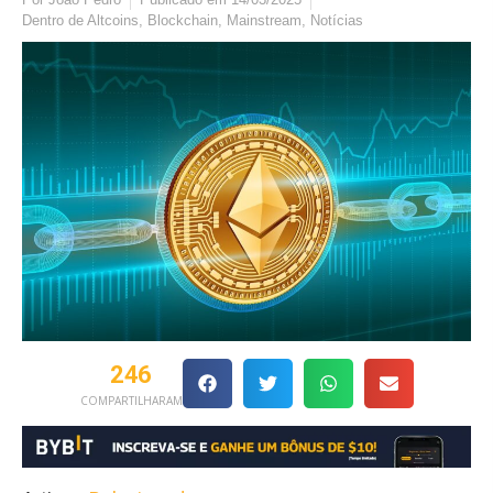
Dentro de
Altcoins
,
Blockchain
,
Mainstream
,
Notícias
246
COMPARTILHARAM