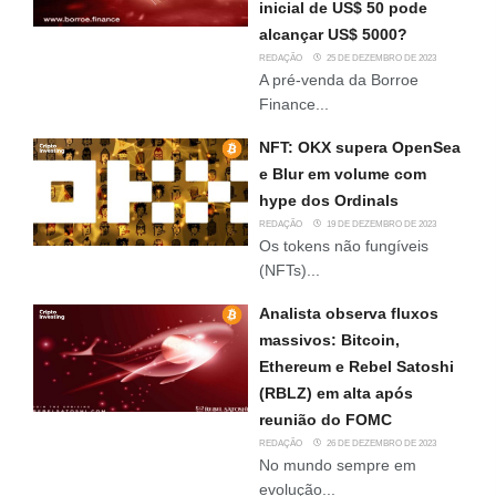
inicial de US$ 50 pode
alcançar US$ 5000?
REDAÇÃO
25 DE DEZEMBRO DE 2023
A pré-venda da Borroe
Finance...
NFT: OKX supera OpenSea
e Blur em volume com
hype dos Ordinals
REDAÇÃO
19 DE DEZEMBRO DE 2023
Os tokens não fungíveis
(NFTs)...
Analista observa fluxos
massivos: Bitcoin,
Ethereum e Rebel Satoshi
(RBLZ) em alta após
reunião do FOMC
REDAÇÃO
26 DE DEZEMBRO DE 2023
No mundo sempre em
evolução...