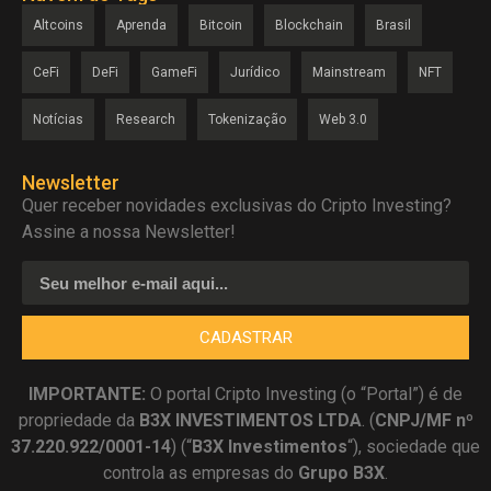
Altcoins
Aprenda
Bitcoin
Blockchain
Brasil
CeFi
DeFi
GameFi
Jurídico
Mainstream
NFT
Notícias
Research
Tokenização
Web 3.0
Newsletter
Quer receber novidades exclusivas do Cripto Investing?
Assine a nossa Newsletter!
CADASTRAR
IMPORTANTE:
O portal Cripto Investing (o “Portal”) é de
propriedade da
B3X INVESTIMENTOS LTDA
. (
CNPJ/MF nº
37.220.922/0001-14
) (“
B3X Investimentos
“), sociedade que
controla as empresas do
Grupo B3X
.