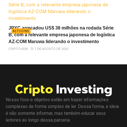
JPYC arrecadou US$ 38 milhões na rodada Série
ALTCOINS
B, com a relevante empresa japonesa de logística
AZ-COM Maruwa liderando o investimento
CRIPTO ADM
7 DE AGOSTO DE 2026
Nosso foco e objetivo estão em trazer informações
complexas de forma simples de ler. Dessa forma, a ideia
é não somente informar, mas também educar seus
leitores ao longo dessa parceria.