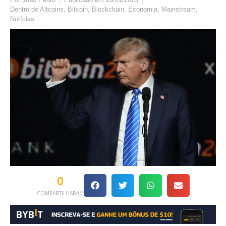
Dentro de
Altcoins
,
Bitcoin
,
Blockchain
,
Economia
,
Mainstream
,
Notícias
0
COMPARTILHARAM