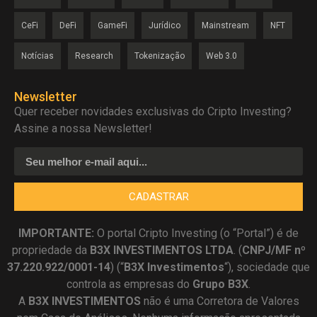
CeFi
DeFi
GameFi
Jurídico
Mainstream
NFT
Notícias
Research
Tokenização
Web 3.0
Newsletter
Quer receber novidades exclusivas do Cripto Investing?
Assine a nossa Newsletter!
CADASTRAR
IMPORTANTE:
O portal Cripto Investing (o “Portal”) é de
propriedade da
B3X INVESTIMENTOS LTDA
. (
CNPJ/MF nº
37.220.922/0001-14
) (“
B3X Investimentos
“), sociedade que
controla as empresas do
Grupo B3X
.
A
B3X
INVESTIMENTOS
não é uma Corretora de Valores