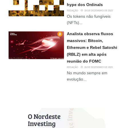
hype dos Ordinals
REDAÇÃO
19 DE DEZEMBRO DE 2023
Os tokens não fungíveis
(NFTs)...
Analista observa fluxos
massivos: Bitcoin,
Ethereum e Rebel Satoshi
(RBLZ) em alta após
reunião do FOMC
REDAÇÃO
26 DE DEZEMBRO DE 2023
No mundo sempre em
evolução...