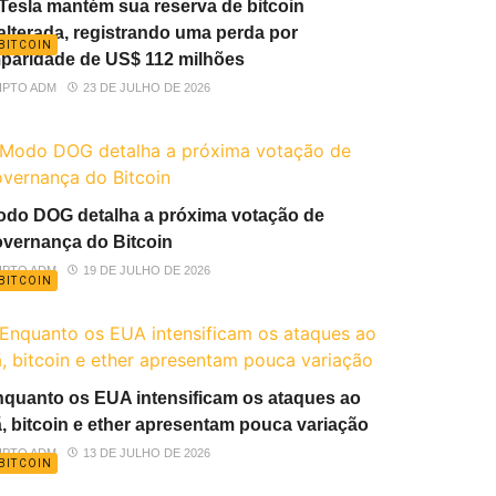
Tesla mantém sua reserva de bitcoin
alterada, registrando uma perda por
BITCOIN
paridade de US$ 112 milhões
IPTO ADM
23 DE JULHO DE 2026
do DOG detalha a próxima votação de
vernança do Bitcoin
IPTO ADM
19 DE JULHO DE 2026
BITCOIN
quanto os EUA intensificam os ataques ao
ã, bitcoin e ether apresentam pouca variação
IPTO ADM
13 DE JULHO DE 2026
BITCOIN