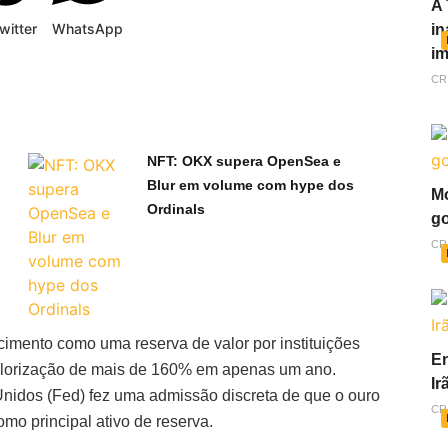
A 
witter
WhatsApp
in
im
CR
NFT: OKX supera OpenSea e
Blur em volume com hype dos
Mo
Ordinals
go
CR
imento como uma reserva de valor por instituições
En
valorização de mais de 160% em apenas um ano.
Ir
nidos (Fed) fez uma admissão discreta de que o ouro
CR
mo principal ativo de reserva.