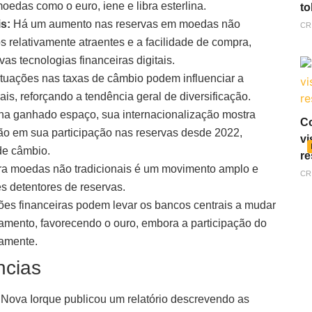
oedas como o euro, iene e libra esterlina.
to
s:
Há um aumento nas reservas em moedas não
CR
os relativamente atraentes e a facilidade de compra,
s tecnologias financeiras digitais.
utuações nas taxas de câmbio podem influenciar a
s, reforçando a tendência geral de diversificação.
ha ganhado espaço, sua internacionalização mostra
Co
ão em sua participação nas reservas desde 2022,
vi
de câmbio.
re
ara moedas não tradicionais é um movimento amplo e
CR
 detentores de reservas.
es financeiras podem levar os bancos centrais a mudar
lamento, favorecendo o ouro, embora a participação do
camente.
ncias
 Nova Iorque publicou um relatório descrevendo as