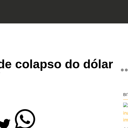
 de colapso do dólar
e
BI