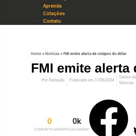
Aprenda
Cotações
Contato
Home
»
Notícias
»
FMI emite alerta de colapso do dólar
FMI emite alerta
Dentro d
Por
Redação
Publicado em
17/06/2024
Notícias
0
0
k
COMPARTILHARAM
VISUALIZARAM