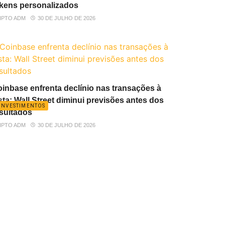
kens personalizados
IPTO ADM
30 DE JULHO DE 2026
inbase enfrenta declínio nas transações à
sta: Wall Street diminui previsões antes dos
INVESTIMENTOS
sultados
IPTO ADM
30 DE JULHO DE 2026