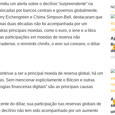
itiu um alerta sobre o declínio “surpreendente” na
N
 alocadas por bancos centrais e governos globalmente.
rry Eichengreen e Chima Simpson-Bell, destacaram que
ltimas duas décadas não foi acompanhada por um
ras principais moedas, como o euro, o iene e a libra
nas participações em moedas de reserva não
Ap
canadense, o renminbi chinês, o won sul-coreano, o dólar
Ro
de
CR
ontinue a ser a principal moeda de reserva global, há um
s. Sem mencionar explicitamente o Bitcoin e outras
gias financeiras digitais” são as principais causas
A 
ente do dólar, sua participação nas reservas globais de
se
e declínio não tem sido acompanhado por um aumento
um