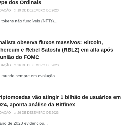
ype dos Ordinals
DAÇÃO
19 DE DEZEMBRO DE 2023
 tokens não fungíveis (NFTs)...
alista observa fluxos massivos: Bitcoin,
thereum e Rebel Satoshi (RBLZ) em alta após
eunião do FOMC
DAÇÃO
26 DE DEZEMBRO DE 2023
 mundo sempre em evolução...
riptomoedas vão atingir 1 bilhão de usuários em
24, aponta análise da Bitfinex
DAÇÃO
26 DE DEZEMBRO DE 2023
ano de 2023 evidenciou...