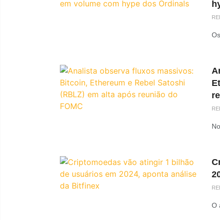
h
RE
Os
An
E
r
RE
No
C
20
RE
O 