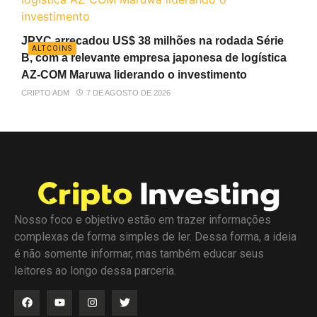
JPYC arrecadou US$ 38 milhões na rodada Série
ALTCOINS
B, com a relevante empresa japonesa de logística
AZ-COM Maruwa liderando o investimento
CRIPTO ADM
7 DE AGOSTO DE 2026
Nosso foco e objetivo estão em trazer informações
complexas de forma simples de ler. Dessa forma, a ideia
é não somente informar, mas também educar seus
leitores ao longo dessa parceria.