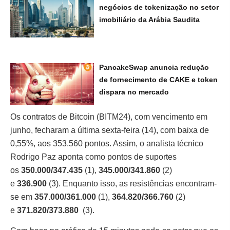
negócios de tokenização no setor
imobiliário da Arábia Saudita
PancakeSwap anuncia redução
de fornecimento de CAKE e token
dispara no mercado
Os contratos de Bitcoin (BITM24), com vencimento em
junho, fecharam a última sexta-feira (14), com baixa de
0,55%, aos 353.560 pontos. Assim, o analista técnico
Rodrigo Paz aponta como pontos de suportes
os
350.000/347.435
(1),
345.000/341.860
(2)
e
336.900
(3). Enquanto isso, as resistências encontram-
se em
357.000/361.000
(1),
364.820/366.760
(2)
e
371.820/373.880
(3).