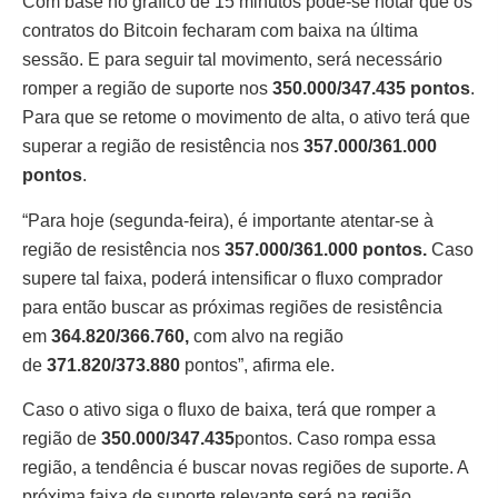
Com base no gráfico de 15 minutos pode-se notar que os
contratos do Bitcoin fecharam com baixa na última
sessão. E para seguir tal movimento, será necessário
romper a região de suporte nos
350.000/347.435 pontos
.
Para que se retome o movimento de alta, o ativo terá que
superar a região de resistência nos
357.000/361.000
pontos
.
“Para hoje (segunda-feira), é importante atentar-se à
região de resistência nos
357.000/361.000 pontos.
Caso
supere tal faixa, poderá intensificar o fluxo comprador
para então buscar as próximas regiões de resistência
em
364.820/366.760,
com alvo na região
de
371.820/373.880
pontos”, afirma ele.
Caso o ativo siga o fluxo de baixa, terá que romper a
região de
350.000/347.435
pontos. Caso rompa essa
região, a tendência é buscar novas regiões de suporte. A
próxima faixa de suporte relevante será na região