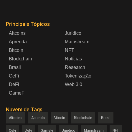
Principais Tópicos
Altcoins
Jurídico
Aprenda
Mainstream
Bitcoin
NFT
Blockchain
Notícias
Brasil
Research
CeFi
Tokenização
DeFi
Web 3.0
GameFi
Nuvem de Tags
Altcoins
Aprenda
Bitcoin
Blockchain
Brasil
CeFi
DeFi
GameFi
Jurídico
Mainstream
NFT