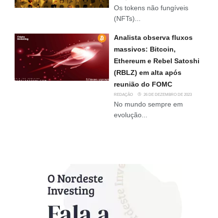
Os tokens não fungíveis
(NFTs)...
Analista observa fluxos
massivos: Bitcoin,
Ethereum e Rebel Satoshi
(RBLZ) em alta após
reunião do FOMC
REDAÇÃO
26 DE DEZEMBRO DE 2023
No mundo sempre em
evolução...