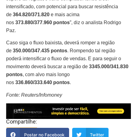
intensificado, com potencial para buscar resistência
de
364.820/371.820
e mais acima
nos
373.880/377.960
pontos
”, diz o analista Rodrigo
Paz.
Caso siga o fluxo baixista, deverá romper a região
de
350.000/347.435 pontos
. Rompendo tal região
poderá intensificar o fluxo de vendas. E para seguir o
movimento deverá buscar a região de
3345.000/341.830
pontos
, com alvo mais longo
nos
336.860/333.640
pontos
.
Fonte: Reuters/Infomoney
Compartilhe:
Postar no Facebook
Twitter