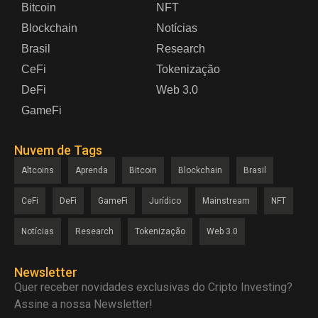
Bitcoin
NFT
Blockchain
Notícias
Brasil
Research
CeFi
Tokenização
DeFi
Web 3.0
GameFi
Nuvem de Tags
Altcoins
Aprenda
Bitcoin
Blockchain
Brasil
CeFi
DeFi
GameFi
Jurídico
Mainstream
NFT
Notícias
Research
Tokenização
Web 3.0
Newsletter
Quer receber novidades exclusivas do Cripto Investing?
Assine a nossa Newsletter!